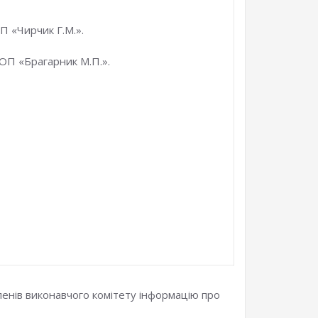
П «Чирчик Г.М.».
ФОП «Брагарник М.П.».
ленів виконавчого комітету інформацію про