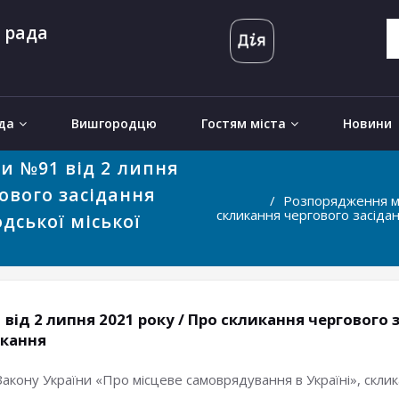
 рада
да
Вишгородцю
Гостям міста
Новини
и №91 від 2 липня
гового засідання
Розпорядження мі
скликання чергового засіда
дської міської
від 2 липня 2021 року / Про скликання чергового
икання
. 53 Закону України «Про місцеве самоврядування в Україні», ск