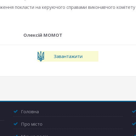
ення покласти на керуючого справами виконавчого комітету
ексій МОМОТ
Завантажити
Головна
Про місто