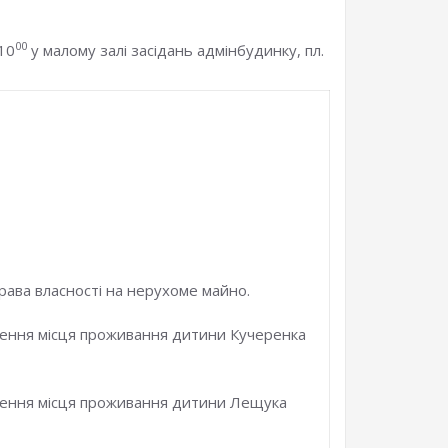
00
10
у малому залі засідань адмінбудинку, пл.
рава власності на нерухоме майно.
дження місця проживання дитини Кучеренка
рдження місця проживання дитини Лещука