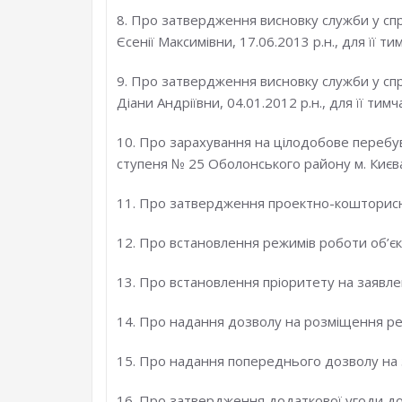
8. Про затвердження висновку служби у спр
Єсенії Максимівни, 17.06.2013 р.н., для її т
9. Про затвердження висновку служби у спр
Діани Андріївни, 04.01.2012 р.н., для її тим
10. Про зарахування на цілодобове перебува
ступеня № 25 Оболонського району м. Києв
11. Про затвердження проектно-кошторисн
12. Про встановлення режимів роботи об’єкті
13. Про встановлення пріоритету на заявле
14. Про надання дозволу на розміщення рек
15. Про надання попереднього дозволу на з
16. Про затвердження додаткової угоди д