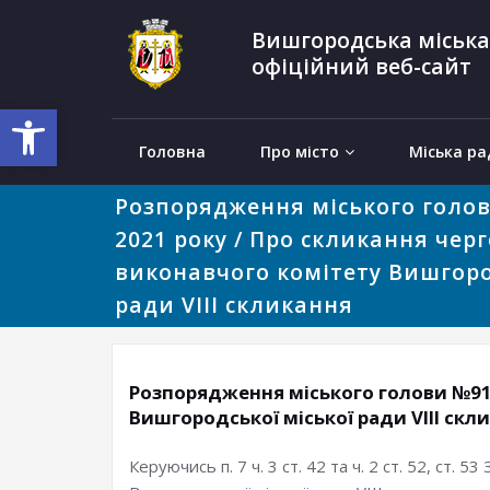
Вишгородська міська
офіційний веб-сайт
Відкрити Панель інструментів
Головна
Про місто
Міська ра
Розпорядження міського голов
2021 року / Про скликання чер
виконавчого комітету Вишгоро
ради VIІІ скликання
Розпорядження міського голови №91 
Вишгородської міської ради VIІІ скл
Керуючись п. 7 ч. 3 ст. 42 та ч. 2 ст. 52, ст