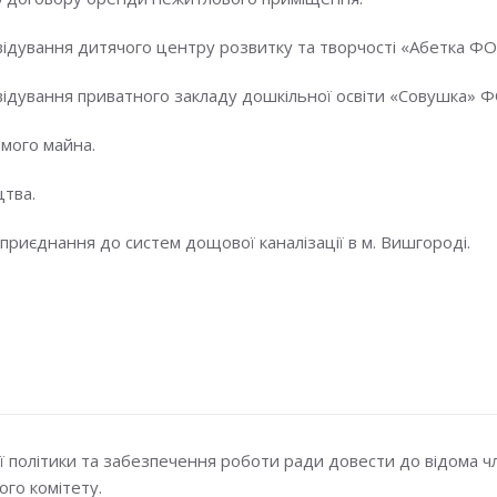
відування дитячого центру розвитку та творчості «Абетка ФО
відування приватного закладу дошкільної освіти «Совушка» 
омого майна.
цтва.
 приєднання до систем дощової каналізації в м. Вишгороді.
ої політики та забезпечення роботи ради довести до відома ч
го комітету.