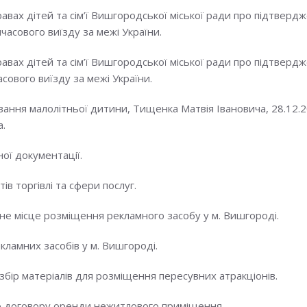
авах дітей та сім’ї Вишгородської міської ради про підтвер
имчасового виїзду за межі України.
авах дітей та сім’ї Вишгородської міської ради про підтве
часового виїзду за межі України.
ння малолітньої дитини, Тищенка Матвія Івановича, 28.12.2014
а.
ої документації.
в торгівлі та сфери послуг.
не місце розміщення рекламного засобу у м. Вишгороді.
ламних засобів у м. Вишгороді.
бір матеріалів для розміщення пересувних атракціонів.
о договору оренди нежитлового приміщення.