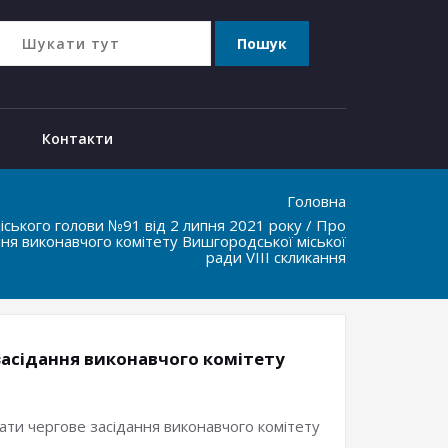
Контакти
Головна
ського голови №91 від 2 липня 2021 року / Про
ння виконавчого комітету Вишгородської міської
ради VIІІ скликання
 засідання виконавчого комітету
ликати чергове засідання виконавчого комітету