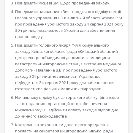
Повідомити місцеві ЗМІ щодо проведення заходу.
Повідомити начальника Вишгородського відділу поліції
Головного управління НП в Київській області Бежука Р.М.
про проведення урочистого заходу 24 серпня 2021 року
30-ї річниці незалежності України для забезпечення
правопорядку.
Повідомити головного лікаря Філія Комунального
закладу Київської обласної ради «Київський обласний
центр екстреної медичної допомоги та медицини
катастроф» «Вишгородська станція екстреної медичної
допомоги» Павленка В.В. про проведення урочистого
заходу 30-ї річниці незалежності України, що
відбудеться 24 серпня 2021 року для забезпечення
готовності спеціальних медичних підрозділів.
Начальнику відділу бухгалтерського обліку, фінансово
та господарсько-організаційного забезпечення
Мирієвському І.В. здійснити оплату заходів відповідно
до чинного законодавства.
Контроль за виконанням даного розпорядження
покласти на секретаря Вишгородської міської ради