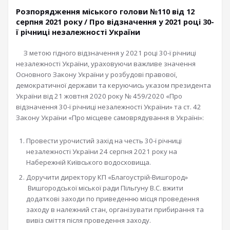
Розпорядження міського голови №110 від 12
серпня 2021 року / Про відзначення у 2021 році 30-
ї річниці незалежності України
З метою гідного відзначення у 2021 році 30-ї річниці
незалежності України, ураховуючи важливе значення
Основного Закону України у розбудові правової,
демократичної держави та керуючись указом президента
України від 21 жовтня 2020 року № 459/2020 «Про
відзначення 30-ї річниці незалежності України» та ст. 42
Закону України «Про місцеве самоврядування в Україні»:
Провести урочистий захід на честь 30-ї річниці
незалежності України 24 серпня 2021 року на
Набережній Київського водосховища.
Доручити директору КП «Благоустрій-Вишгород»
Вишгородської міської ради Пільгуну В.С. вжити
додаткові заходи по приведенню місця проведення
заходу в належний стан, організувати прибирання та
вивіз сміття після проведення заходу.