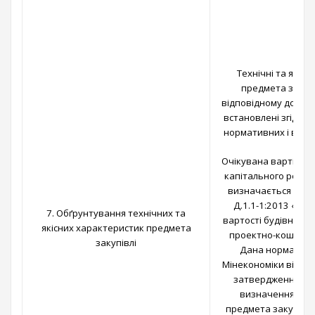
Технічні та якісн
предмета закупі
відповідному додат
встановлені згідно 
нормативних і виро
Очікувана вартість р
капітального ремонт
визначається з ур
Д.1.1-1:2013 «Пр
7. Обґрунтування технічних та
вартості будівництв
якісних характеристик предмета
проектно-кошторис
закупівлі
Дана норма закр
Мінекономіки від 18
затвердження пр
визначення очік
предмета закупівлі