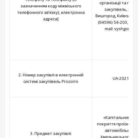
організації та про
зазначенням коду міжміського
закупівель, пл. Т
телефонного зв’язку), електронна
Вишгород, Київська об
адреса]
(04596) 54-203, моб
mail: vyshgorodt
2. Номер закупівлі в електронній
UA-2021-09-
системі закупівель Prozorro
«Капітальний ре
покриття проїзної ча
автомобільних п
3. Предмет закупівлі:
Хмельницького, 1 в