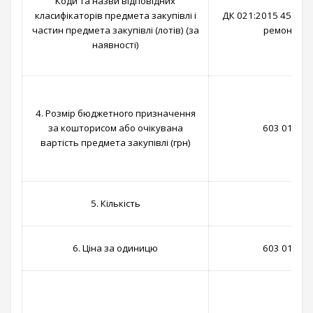
Коди та назви відповідних
класифікаторів предмета закупівлі і
ДК 021:2015 454530
частин предмета закупівлі (лотів) (за
ремонт і р
наявності)
4. Розмір бюджетного призначення
за кошторисом або очікувана
603 018,00 
вартість предмета закупівлі (грн)
5. Кількість
1 ро
6. Ціна за одиницю
603 018,00 