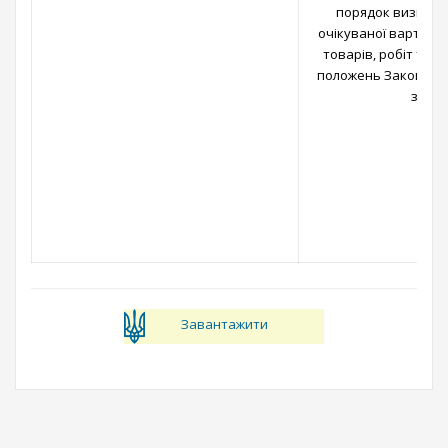
порядок визнач
очікуваної вартості
товарів, робіт та п
положень Закону Укр
закупі
Завантажити