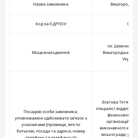
Назва замовника
Вишгородська
Код за ЄДРПОУ
0405
пл. Шевченка, 1
Місцезнаходження
Вишгородський р-н
Україна
Златова Тетяна Юр
спеціаліст відділу бу
Посадові особи замовника,
фінансового та
уповноважені здійснювати зв’язок з
організаційног
учасниками [прізвище, ім’я по
виконавчого коміт
батькові, посада та адреса, номер
міської ради, упо
телефону та телефаксу (із