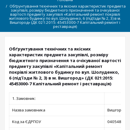
Обґрунтування технічних та якісних характеристик предмета
закупівлі, розміру бюджетного призначення та очікуваної
вартості предмету закупівлі «Капітальний ремонт покрівлі
житлового будинку по вул. Шолуденко, 6 (під’їзди № 2, 3) в м.
Вишгород» (ДК 021:2015: 45453000-7 Капітальний ремонт і
реставрація)
Обґрунтування технічних та якісних
характеристик предмета закупівлі, розміру
бюджетного призначення та очікуваної вартості
предмету закупівлі «Капітальний ремонт
покрівлі житлового будинку по вул. Шолуденко,
6 (під’їзди № 2, 3) в м. Вишгород» (ДК 021:2015:
45453000-7 Капітальний ремонт і реставрація)
1. Замовник:
Назва замовника
Вишгородсь
Код за ЄДРПОУ
04054866