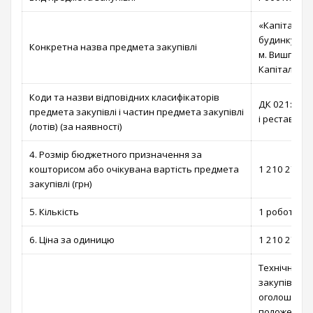
«Капітальни
будинку по в
Конкретна назва предмета закупівлі
м. Вишгород
Капітальний
Коди та назви відповідних класифікаторів
ДК 021:2015
предмета закупівлі і частин предмета закупівлі
і реставрац
(лотів) (за наявності)
4. Розмір бюджетного призначення за
кошторисом або очікувана вартість предмета
1 210 278,00
закупівлі (грн)
5. Кількість
1 робота
6. Ціна за одиницю
1 210 278,00
Технічні та
закупівлі в
оголошення 
положень н