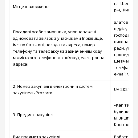
пл. Шевченк
Місцезнаходження
р-н, Київськ
Златова Тет
відділу бух
Посадові особи замовника, уповноважені
господарськ
здійснювати зв’язок з учасниками [прізвище,
виконавчого
ім’я по батькові, посада та адреса, номер
ради, уповн
телефону та телефаксу (із зазначенням коду
проведення 
міжміського телефонного зв’язку), електронна
Шевченко, 1
адреса]
тел./факс: 
e-mail: vys
2. Номер закупівлі в електронній системі
UA-2021-11
закупівель Prozorro
«Капітальни
будинку по в
3. Предмет закупівлі:
м. Вишгород
Капітальний
Вид предмета закупівлі
Роботи