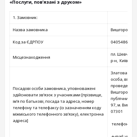
«Послуги, пов’язані з друком»
1. Замовник:
Назва замовника
Вишгородська
Код за ЄДРПОУ
04054866
пл. Шевченка
Місцезнаходження
р-н, Київська
Златова Тет
особа, відпо
проведення п
Посадові особи замовника, уповноважені
Вишгородській
здійснювати зв’язок з учасниками [прізвище,
публічних за
ім’я по батькові, посада та адреса, номер
97, м. Вишгор
телефону та телефаксу (із зазначенням коду
07301
міжміського телефонного зв’язку), електронна
адреса]
телефон: (04
e-mail: vysh