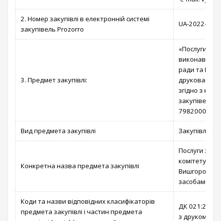
2. Номер закупівлі в електронній системі
UA-2022-01-2
закупівель Prozorro
«Послуги з ви
виконавчого 
ради та Вишг
3. Предмет закупівлі:
друкованими 
згідно з код
закупівельни
79820000-8 – 
Вид предмета закупівлі
Закупівля по
Послуги з ви
комітету Виш
Конкретна назва предмета закупівлі
Вишгородсько
засобами мас
Коди та назви відповідних класифікаторів
ДК 021:2015: 
предмета закупівлі і частин предмета
з друком»