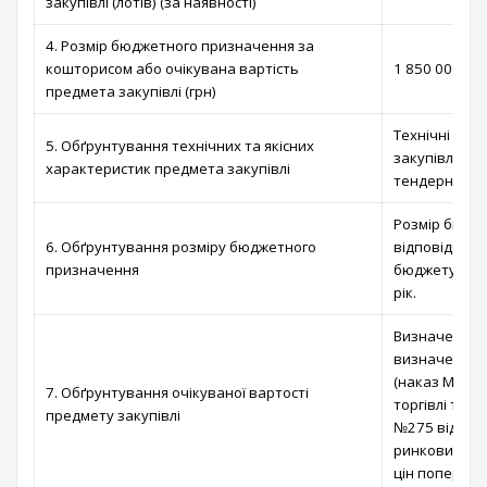
закупівлі (лотів) (за наявності)
4. Розмір бюджетного призначення за
кошторисом або очікувана вартість
1 850 000,00 
предмета закупівлі (грн)
Технічні та 
5. Обґрунтування технічних та якісних
закупівлі ви
характеристик предмета закупівлі
тендерної до
Розмір бюдж
6. Обґрунтування розміру бюджетного
відповідно д
призначення
бюджету Вишг
рік.
Визначено ві
визначення о
(наказ Мініс
7. Обґрунтування очікуваної вартості
торгівлі та с
предмету закупівлі
№275 від 18.
ринкових цін
цін попередн