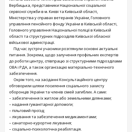
Вербицька, представники Національної соціальної
сервісної служби в м. Києві та Київській області,
Міністерства у справах ветеранів України, Головного
управління пенсійного фонду України в Київській області,
Головного управління Національної поліції в Київській
області та структурних підрозділів Київської обласної
військової адміністрації.
Під час зустрічі учасники розглянули основні актуальні
питання. Зокрема, щодо залучення профільних експертів
до роботи центру, співпрацю зі структурними підрозділами
ОВА і РДА, а також організацію матеріально-технічного
забезпечення.
Окрім того, на засіданні Консультаційного центру
обговорили шляхи посилення соціального захисту
оборонців України та членів сімей загиблих. А саме:
– забезпечення їх житлом або земельними ділянками;
– надання гуманітарної допомоги;
– пільговий проїзд;
– лікування та забезпечення медикаментами;
– санаторно-курортне лікування;
– соціально-психологічна реабілітація.