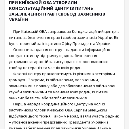
ПРИ КИЇВСЬКІЙ ОВА УТВОРИЛИ
КОНСУЛЬТАЦІЙНИЙ ЦЕНТР ІЗ ПИТАНЬ
ЗАБЕЗПЕЧЕННЯ ПРАВ І СВОБОД ЗАХИСНИКІВ
УКРАЇНИ
При Київській ОВА запрацював Консультаційний центр із
питань забезпечення прав і свобод захисників України. Він
був створений за ініціативи Офісу Президента України.
Основне завдання центру – надавати інформаційно-
консультативну підтримку щодо забезпечення
дотримання гарантій захисту прав і основоположних
свобод ветеранів та членів їхніх родин.
Фахівці центру працюватимуть із різними категоріями
громадян. Зокрема, із військовими, полоненими,
звільненими з полону або демобілізованими з військової
служби захисниками та членами їхніх родин, із сім’ями
зниклих безвісти або загиблих захисників.
Перша нарада координаційного центру на чолі із
заступником голови Київської ОВА Сергієм Білецьким
відбулася цього тижня. Також у нараді взяли участь радник
– уповноважений представник Президента України з
питань забезпечення прав захисників України Альона