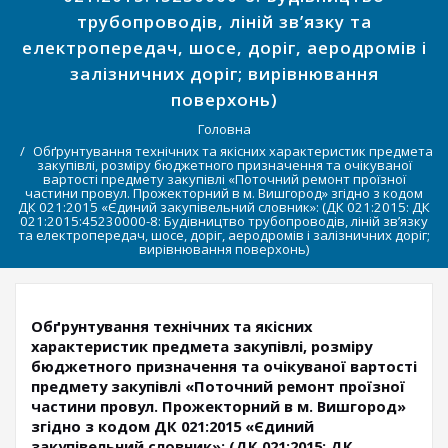
трубопроводів, ліній зв’язку та
електропередач, шосе, доріг, аеродромів і
залізничних доріг; вирівнювання
поверхонь)
Головна
Обґрунтування технічних та якісних характеристик предмета
закупівлі, розміру бюджетного призначення та очікуваної
вартості предмету закупівлі «Поточний ремонт проїзної
частини провул. Прожекторний в м. Вишгород» згідно з кодом
ДК 021:2015 «Єдиний закупівельний словник»: (ДК 021:2015: ДК
021:2015:45230000-8: Будівництво трубопроводів, ліній зв’язку
та електропередач, шосе, доріг, аеродромів і залізничних доріг;
вирівнювання поверхонь)
Обґрунтування технічних та якісних
характеристик предмета закупівлі, розміру
бюджетного призначення та очікуваної вартості
предмету закупівлі «Поточний ремонт проїзної
частини провул. Прожекторний в м. Вишгород»
згідно з кодом ДК 021:2015 «Єдиний
закупівельний словник»: (ДК 021:2015: ДК