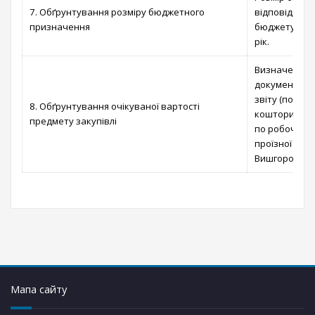
7. Обґрунтування розміру бюджетного
відповідно д
призначення
бюджету Вишг
рік.
Визначено ві
документації
звіту (позит
8. Обґрунтування очікуваної вартості
кошторисної 
предмету закупівлі
по робочому
проїзної час
Вишгород від
Мапа сайту