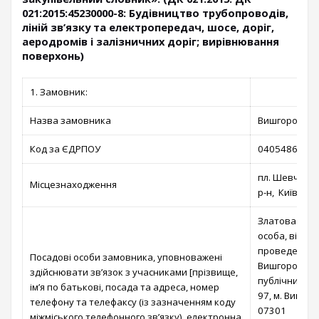
021:2015:45230000-8: Будівництво трубопроводів,
ліній зв’язку та електропередач, шосе, доріг,
аеродромів і залізничних доріг; вирівнювання
поверхонь)
1. Замовник:
Назва замовника
Вишгородська
Код за ЄДРПОУ
04054866
пл. Шевченка
Місцезнаходження
р-н, Київська
Златова Тет
особа, відпо
проведення п
Посадові особи замовника, уповноважені
Вишгородській
здійснювати зв’язок з учасниками [прізвище,
публічних за
ім’я по батькові, посада та адреса, номер
97, м. Вишгор
телефону та телефаксу (із зазначенням коду
07301
міжміського телефонного зв’язку), електронна