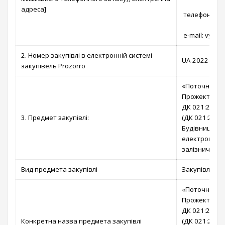
адреса]
телефон: (04
e-mail: vysh
2. Номер закупівлі в електронній системі
UA-2022-08-1
закупівель Prozorro
«Поточний ре
Прожекторний
ДК 021:2015 
3. Предмет закупівлі:
(ДК 021:2015
Будівництво т
електроперед
залізничних 
Вид предмета закупівлі
Закупівля по
«Поточний ре
Прожекторний
ДК 021:2015 
Конкретна назва предмета закупівлі
(ДК 021:2015