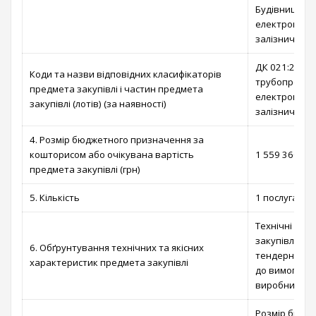
Будівництво т
електроперед
залізничних 
ДК 021:2015:
Коди та назви відповідних класифікаторів
трубопроводів
предмета закупівлі і частин предмета
електроперед
закупівлі (лотів) (за наявності)
залізничних 
4. Розмір бюджетного призначення за
кошторисом або очікувана вартість
1 559 360,00 
предмета закупівлі (грн)
5. Кількість
1 послуга
Технічні та 
закупівлі ви
6. Обґрунтування технічних та якісних
тендерної до
характеристик предмета закупівлі
до вимог і п
виробничих д
Розмір бюдж