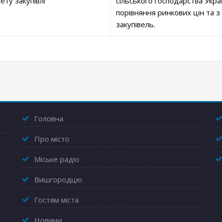
ету закупівлі
сільського господарства Укра
порівняння ринкових цін та з
закупівель.
Головна
Про місто
Міське радіо
Вишгородцю
Гостям міста
Новини