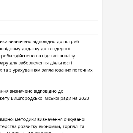
стики визначено відповідно до потреб
дповідному додатку до тендерної
реби здійснено на підставі аналізу
ару для забезпечення діяльності
х та з урахуванням запланованих поточних
ння визначено відповідно до
ету Вишгородської міської ради на 2023
мірної методики визначення очікуваної
стерства розвитку економіки, торгівлі та