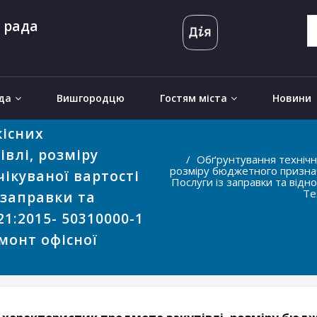
 рада
да
Вишгородцю
Гостям міста
Новини
кісних
влі, розміру
Обґрунтування технічни
розміру бюджетного призначе
ікуваної вартості
Послуги із заправки та від
Те
 заправки та
1:2015- 50310000-1
емонт офісної