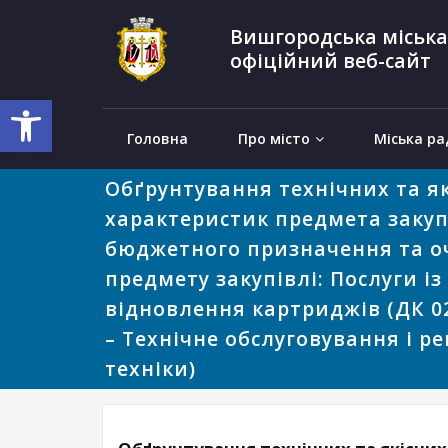
Вишгородська міська
офіційний веб-сайт
Відкрити Панель інструментів
Головна
Про місто
Міська ра
Обґрунтування технічних та я
характеристик предмета закупі
бюджетного призначення та оч
предмету закупівлі: Послуги із
відновлення картриджів (ДК 02
– Технічне обслуговування і р
техніки)