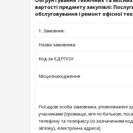
Обґрунтування технічних та якісних
вартості предмету закупівлі: Послуг
обслуговування і ремонт офісної тех
1. Замовник:
Назва замовника
Код за ЄДРПОУ
Місцезнаходження
Посадові особи замовника, уповноважені зд
учасниками [прізвище, ім’я по батькові, пос
телефону та телефаксу (із зазначенням ко
зв’язку), електронна адреса]