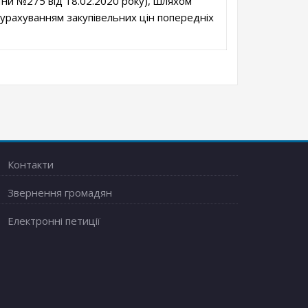
їни №275 від 18.02.2020 року), шляхом
 урахуванням закупівельних цін попередніх
Контакти
Звернення громадян
Електронні петиції