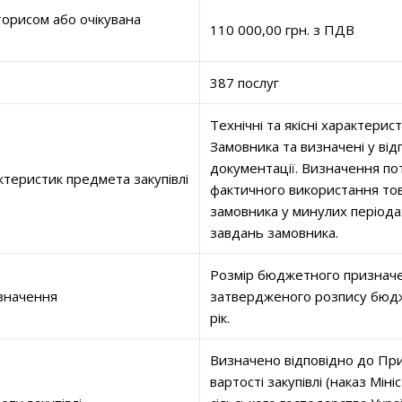
орисом або очікувана
110 000,00 грн. з ПДВ
387 послуг
Технічні та якісні характери
Замовника та визначені у ві
документації. Визначення пот
ктеристик предмета закупівлі
фактичного використання тов
замовника у минулих періода
завдань замовника.
Розмір бюджетного призначе
значення
затвердженого розпису бюдж
рік.
Визначено відповідно до При
вартості закупівлі (наказ Міні