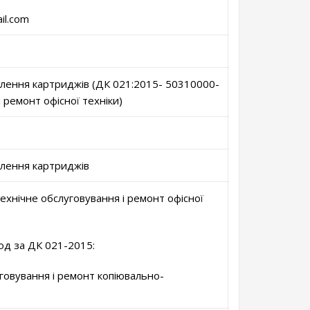
il.com
овлення картриджів (ДК 021:2015- 50310000-
і ремонт офісної техніки)
влення картриджів
ехнічне обслуговування і ремонт офісної
д за ДК 021-2015:
говування і ремонт копіювально-