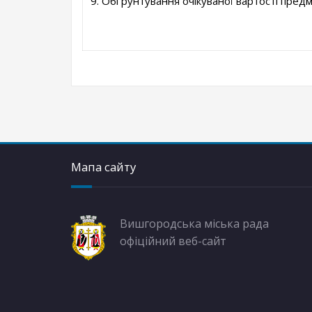
9. Обґрунтування очікуваної вартості предм
Мапа сайту
Вишгородська міська рада
офіційний веб-сайт