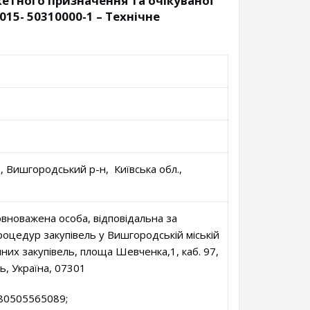
жетного призначення та очікуваної
015- 50310000-1 – Технічне
, Вишгородський р-н, Київська обл.,
овноважена особа, відповідальна за
роцедур закупівель у Вишгородській міській
чних закупівель, площа Шевченка,1, каб. 97,
ь, Україна, 07301
380505565089;