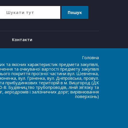
Контакти
Головна
х та якісних характеристик предмета закупівлі,
ення та очікуваної вартості предмету закупівлі
ого покриття проїзної частини вул. Шевченка,
моненка, вул. Гріненка, вул. Дніпровська, провул.
 та прибудинкових територій в м. Вишгород (ДК
-8: Будівництво трубопроводів, ліній зв’язку та
г, аеродромів і залізничних доріг; вирівнювання
поверхонь)