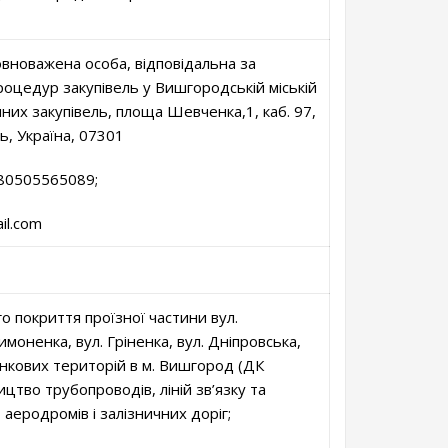
овноважена особа, відповідальна за
роцедур закупівель у Вишгородській міській
чних закупівель, площа Шевченка,1, каб. 97,
ь, Україна, 07301
380505565089;
il.com
 покриття проїзної частини вул.
имоненка, вул. Гріненка, вул. Дніпровська,
инкових територій в м. Вишгород (ДК
цтво трубопроводів, ліній зв’язку та
 аеродромів і залізничних доріг;