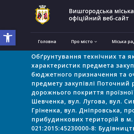
Вишгородська міська
офіційний веб-сайт
Відкрити Панель інструментів
Головна
Про місто
Міська ра
Обґрунтування технічних та я
характеристик предмета закупі
бюджетного призначення та оч
предмету закупівлі Поточний 
дорожнього покриття проїзної
Шевченка, вул. Лугова, вул. Си
Гріненка, вул. Дніпровська, пр
прибудинкових територій в м.
021:2015:45230000-8: Будівниц