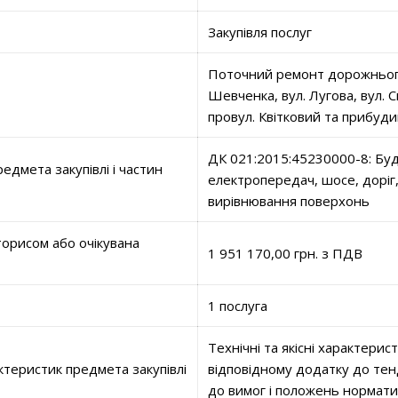
Закупівля послуг
Поточний ремонт дорожнього
Шевченка, вул. Лугова, вул. С
провул. Квітковий та прибуд
ДК 021:2015:45230000-8: Буді
едмета закупівлі і частин
електропередач, шосе, доріг,
вирівнювання поверхонь
орисом або очікувана
1 951 170,00 грн. з ПДВ
1 послуга
Технічні та якісні характерис
ктеристик предмета закупівлі
відповідному додатку до тен
до вимог і положень нормати