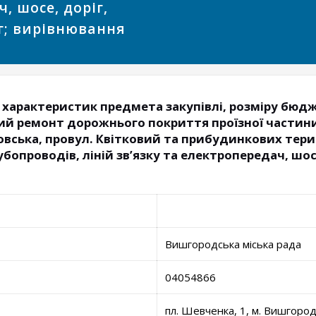
, шосе, доріг,
іг; вирівнювання
 характеристик предмета закупівлі, розміру бюд
ий ремонт дорожнього покриття проїзної частини 
ровська, провул. Квітковий та прибудинкових тер
убопроводів, ліній зв’язку та електропередач, шос
Вишгородська міська рада
04054866
пл. Шевченка, 1, м. Вишгород