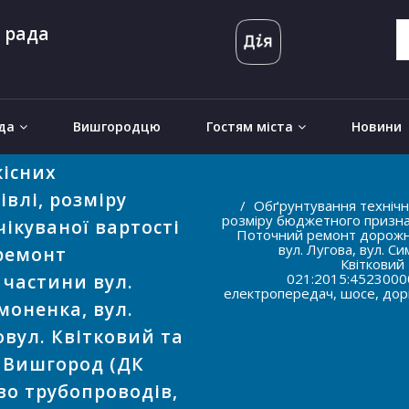
 рада
да
Вишгородцю
Гостям міста
Новини
кісних
влі, розміру
Обґрунтування технічни
розміру бюджетного признач
ікуваної вартості
Поточний ремонт дорожнь
вул. Лугова, вул. Си
ремонт
Квітковий
 частини вул.
021:2015:45230000
електропередач, шосе, дорі
моненка, вул.
овул. Квітковий та
 Вишгород (ДК
тво трубопроводів,