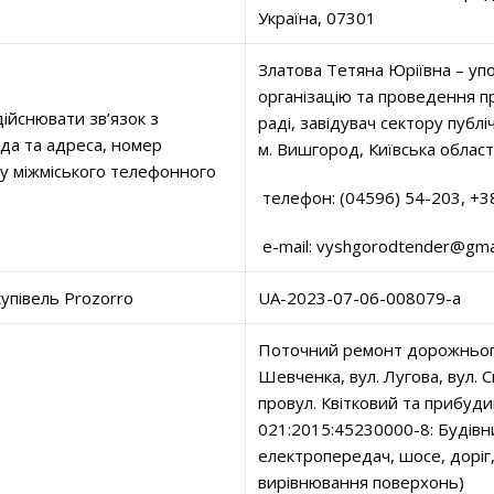
Україна, 07301
Златова Тетяна Юріївна – уп
організацію та проведення п
ійснювати зв’язок з
раді, завідувач сектору публі
ада та адреса, номер
м. Вишгород, Київська област
ду міжміського телефонного
телефон: (04596) 54-203, +
e-mail: vyshgorodtender@gma
купівель Prozorro
UA-2023-07-06-008079-a
Поточний ремонт дорожнього
Шевченка, вул. Лугова, вул. С
провул. Квітковий та прибуд
021:2015:45230000-8: Будівни
електропередач, шосе, доріг,
вирівнювання поверхонь)