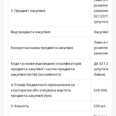
укомплектува
3. Предмет закупівлі:
захисних спо
021:2015:3911
супутні вироб
Вид предмета закупівлі
Закупівля то
Лави зі спинк
Конкретна назва предмета закупівлі
укомплектува
захисних спо
Коди та назви відповідних класифікаторів
ДК 021:2015:3
предмета закупівлі і частин предмета
супутні виро
закупівлі (лотів) (за наявності)
Лавки)
4. Розмір бюджетного призначення за
кошторисом або очікувана вартість
336 000,00 гр
предмета закупівлі (грн)
5. Кількість
200 шт.