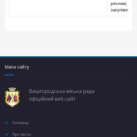
рекламі, прай
закупівель “P
Мапа сайту
Вишгородська міська рада
офіційний веб-сайт
Головна
Про місто