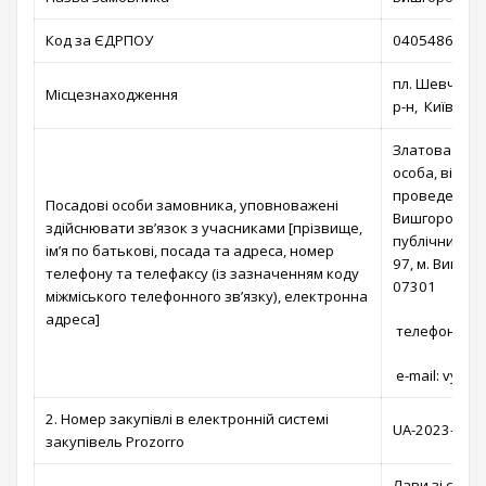
Код за ЄДРПОУ
04054866
пл. Шевченка
Місцезнаходження
р-н, Київська
Златова Тет
особа, відпо
проведення п
Посадові особи замовника, уповноважені
Вишгородській
здійснювати зв’язок з учасниками [прізвище,
публічних за
ім’я по батькові, посада та адреса, номер
97, м. Вишгор
телефону та телефаксу (із зазначенням коду
07301
міжміського телефонного зв’язку), електронна
адреса]
телефон: (04
e-mail: vysh
2. Номер закупівлі в електронній системі
UA-2023-10-0
закупівель Prozorro
Лави зі спинк