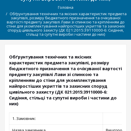
Головна
Обґрунтування технічних та якісних характеристик предмета
закупівлі, розміру бюджетного призначення та очікуваної
вартості предмету закупівлі Лави зі спинкою та кріпленням до
стіни для укомплектування найпростіших укриттів та захисних
споруд цивільного захисту (ДК 021:2015:39110000-6: Сидіння,
стільці та супутні вироби і частини до них)
Обґрунтування технічних та якісних
характеристик предмета закупівлі, розміру
бюджетного призначення та очікуваної вартості
предмету закупівлі Лави зі спинкою та
кріпленням до стіни для укомплектування
найпростіших укриттів та захисних споруд
цивільного захисту (ДК 021:2015:39110000-6:
Сидіння, стільці та супутні вироби і частини до
них)
1. Замовник:
Назва замовника
Вишгородська