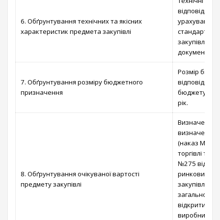
Технічні та 
відповідно д
6. Обґрунтування технічних та якісних
урахуванням 
характеристик предмета закупівлі
стандартів д
закупівлі; ві
документації
Розмір бюдж
7. Обґрунтування розміру бюджетного
відповідно д
призначення
бюджету Вишг
рік.
Визначено ві
визначення о
(наказ Мініс
торгівлі та с
№275 від 18.
8. Обґрунтування очікуваної вартості
ринкових цін
предмету закупівлі
закупівлі, ш
загальнодосту
відкритих дже
виробників, 