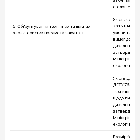
закупівлі ви
оголошення.
Якість бензи
2015 Бензини
5. Обґрунтування технічних та якісних
умови та/або
характеристик предмета закупівлі
вимог до авт
дизельного, 
затверджено
Міністрів Укр
екологічний 
Якість дизел
ДСТУ 7688-2
Технічні умо
щодо вимог д
дизельного, 
затверджено
Міністрів Укр
екологічний 
Розмір бюдж