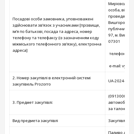
Мирієвська Т
особа, відпо
проведення п
Посадові особи замовника, уповноважені
Вишгородській
здійснювати зв’язок з учасниками [прізвище,
публічних за
ім’я по батькові, посада та адреса, номер
97, м. Вишгор
телефону та телефаксу (із зазначенням коду
07301
міжміського телефонного зв’язку), електронна
адреса]
телефон: (04
e-mail: vysh
2. Номер закупівлі в електронній системі
UA-2024-02-0
закупівель Prozorro
(09130000-9)
3. Предмет закупівлі:
автомобілів:
за талонами)
Вид предмета закупівлі
Закупівля то
Паливо для а