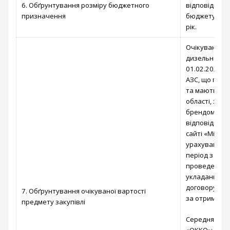
6. Обґрунтування розміру бюджетного
відповідно д
призначення
бюджету Вишг
рік.
Очікувана ва
дизельного 
01.02.2024 р
АЗС, що покр
та мають най
області, зок
брендом «ОК
відповідно д
сайті «Мінфін
урахуванням 
період з да
проведення в
укладання до
договору у ч
7. Обґрунтування очікуваної вартості
за отримане 
предмету закупівлі
Середня ціна