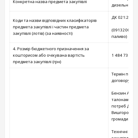
Конкретна назва предмета закупівлі
дизельне пал
ДК 021:2015 
Коди та назви відповідних класифікаторів
предмета закупівлі і частин предмета
(09132000-3 
закупівлі (лотів) (за наявності)
паливо)
4. Розмір бюджетного призначення за
кошторисом або очікувана вартість
1 484 730,00 
предмета закупівлі (грн)
Термін поста
договору по 
Бензин А – 9
талонами) не
потреб Добр
Вишгородсько
громади №1.
Технічні та 