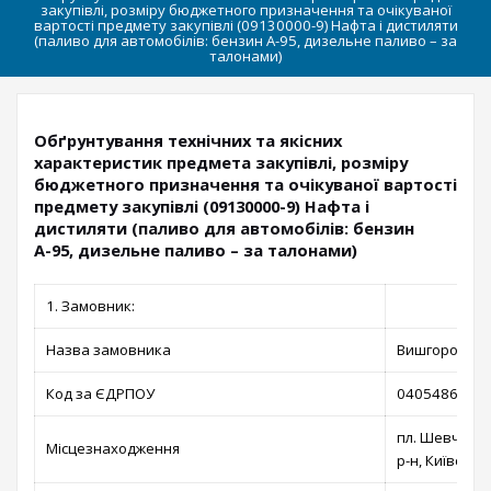
закупівлі, розміру бюджетного призначення та очікуваної
вартості предмету закупівлі (09130000-9) Нафта і дистиляти
(паливо для автомобілів: бензин А-95, дизельне паливо – за
талонами)
Обґрунтування технічних та якісних
характеристик предмета закупівлі, розміру
бюджетного призначення та очікуваної вартості
предмету закупівлі (09130000-9) Нафта і
дистиляти (паливо для автомобілів: бензин
А-95, дизельне паливо – за талонами)
1. Замовник:
Назва замовника
Вишгородська
Код за ЄДРПОУ
04054866
пл. Шевченка
Місцезнаходження
р-н, Київська