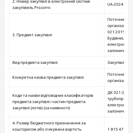
2. Номер закупівлі в електронній системі
UA-2024-05-0
закупівель Prozorro
Поточний рем
організації 
021:2015: ДК
3. Предмет закупівлі:
Будівництво т
електроперед
залізничних 
Вид предмета закупівлі
Закупівля по
Поточний рем
Конкретна назва предмета закупівлі
організації 
ДК 021-2015 
Коди та назви відповідних класифікаторів
трубопроводів
предмета закупівлі і частин предмета
електроперед
закупівлі (лотів) (за наявності)
залізничних 
4. Розмір бюджетного призначення за
кошторисом або очікувана вартість
1 815 475,00 