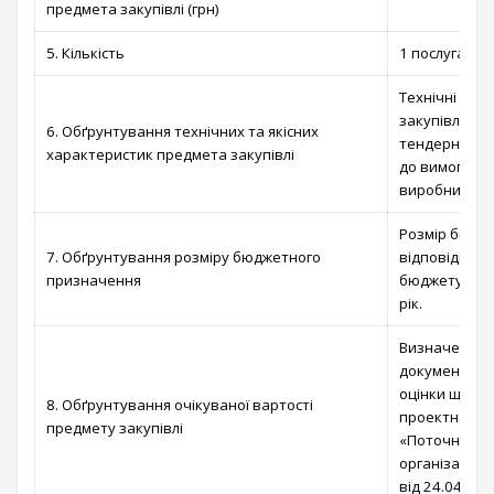
предмета закупівлі (грн)
5. Кількість
1 послуга
Технічні та 
закупівлі ви
6. Обґрунтування технічних та якісних
тендерної до
характеристик предмета закупівлі
до вимог і п
виробничих д
Розмір бюдж
7. Обґрунтування розміру бюджетного
відповідно д
призначення
бюджету Вишг
рік.
Визначено ві
документації
оцінки щодо 
8. Обґрунтування очікуваної вартості
проектної до
предмету закупівлі
«Поточний ре
організації 
від 24.04.20