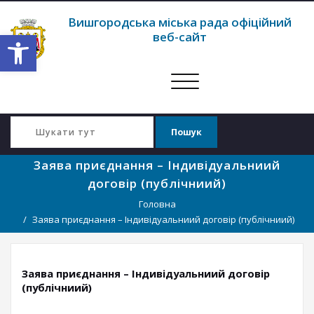
Вишгородська міська рада офіційний
Відкрити Панель інструментів
веб-сайт
Перемкнути
навігацію
Заява приєднання – Індивідуальниий
договір (публічниий)
Головна
Заява приєднання – Індивідуальниий договір (публічниий)
Заява приєднання – Індивідуальниий договір
(публічниий)