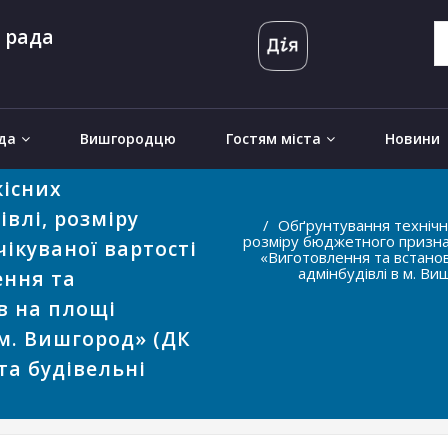
 рада
да
Вишгородцю
Гостям міста
Новини
кісних
влі, розміру
Обґрунтування технічни
розміру бюджетного признач
ікуваної вартості
«Виготовлення та встанов
адмінбудівлі в м. В
ення та
в на площі
 м. Вишгород» (ДК
 та будівельні