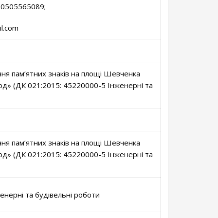
80505565089;
il.com
ня пам’ятних знаків на площі Шевченка
род» (ДК 021:2015: 45220000-5 Інженерні та
ня пам’ятних знаків на площі Шевченка
род» (ДК 021:2015: 45220000-5 Інженерні та
енерні та будівельні роботи