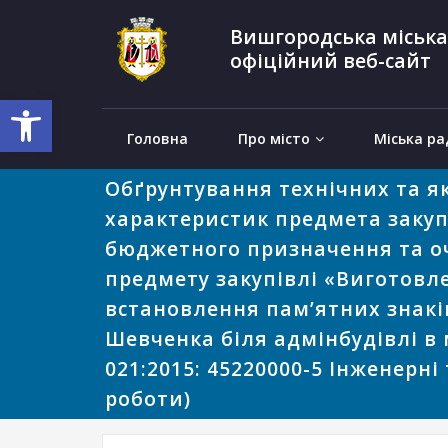
Вишгородська міська
офіційний веб-сайт
Відкрити Панель інструментів
Головна
Про місто
Міська ра
Обґрунтування технічних та я
характеристик предмета закупі
бюджетного призначення та оч
предмету закупівлі «Виготовл
встановлення пам’ятних знакі
Шевченка біля адмінбудівлі в
021:2015: 45220000-5 Інженерні
роботи)