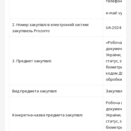
телефон: (04
e-mail: vysh
2. Номер закупівлі в електронній системі
UA-2024-10-1
закупівель Prozorro
«Робоча стан
документів, 
України, посв
3. Предмет закупівлі:
статус, з ко
біометричних
кодом ДК 021
обробки дани
Вид предмета закупівлі
Закупівля то
Робоча станц
документів, 
Конкретна назва предмета закупівлі
України, посв
статус, з ко
біометричних