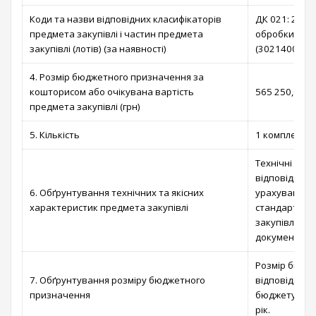
Коди та назви відповідних класифікаторів
ДК 021: 2015
предмета закупівлі і частин предмета
обробки дани
закупівлі (лотів) (за наявності)
(30214000-2 Р
4. Розмір бюджетного призначення за
кошторисом або очікувана вартість
565 250,00 гр
предмета закупівлі (грн)
5. Кількість
1 комплект
Технічні та 
відповідно д
6. Обґрунтування технічних та якісних
урахуванням 
характеристик предмета закупівлі
стандартів д
закупівлі; ві
документації
Розмір бюдж
7. Обґрунтування розміру бюджетного
відповідно д
призначення
бюджету Вишг
рік.