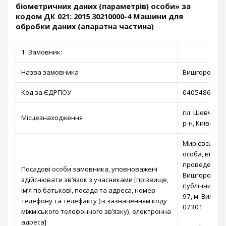
біометричних даних (параметрів) особи» за
кодом ДК 021: 2015 30210000-4 Машини для
обробки даних (апаратна частина)
1. Замовник:
Назва замовника
Вишгородська
Код за ЄДРПОУ
04054866
пл. Шевченка
Місцезнаходження
р-н, Київська
Мирієвська Т
особа, відпо
проведення п
Посадові особи замовника, уповноважені
Вишгородській
здійснювати зв’язок з учасниками [прізвище,
публічних за
ім’я по батькові, посада та адреса, номер
97, м. Вишгор
телефону та телефаксу (із зазначенням коду
07301
міжміського телефонного зв’язку), електронна
адреса]