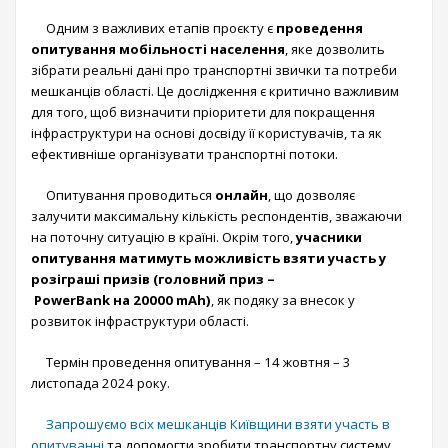
Одним з важливих етапів проєкту є
проведення
опитування мобільності населення
, яке дозволить
зібрати реальні дані про транспортні звички та потреби
мешканців області. Це дослідження є критично важливим
для того, щоб визначити пріоритети для покращення
інфраструктури на основі досвіду її користувачів, та як
ефективніше організувати транспортні потоки.
Опитування проводиться
онлайн
, що дозволяє
залучити максимальну кількість респондентів, зважаючи
на поточну ситуацію в країні. Окрім того,
учасники
опитування матимуть можливість взяти участь у
розіграші призів (головний приз –
PowerBank
на 20000 mAh)
, як подяку за внесок у
розвиток інфраструктури області.
Термін проведення опитування – 14 жовтня – 3
листопада 2024 року.
Запрошуємо всіх мешканців Київщини взяти участь в
опитуванні
та допомогти зробити транспортну систему