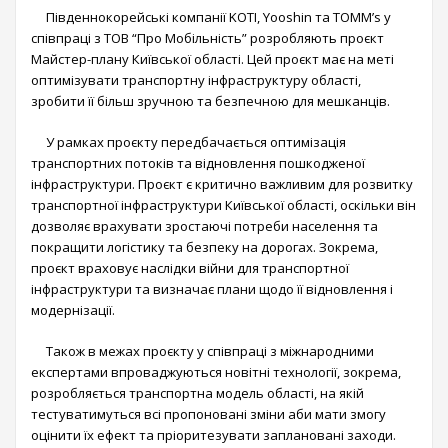
Південнокорейські компанії KOTI, Yooshin та TOMM’s у
співпраці з ТОВ “Про Мобільність” розробляють проєкт
Майстер-плану Київської області. Цей проєкт має на меті
оптимізувати транспортну інфраструктуру області,
зробити її більш зручною та безпечною для мешканців.
У рамках проєкту передбачається оптимізація
транспортних потоків та відновлення пошкодженої
інфраструктури. Проєкт є критично важливим для розвитку
транспортної інфраструктури Київської області, оскільки він
дозволяє врахувати зростаючі потреби населення та
покращити логістику та безпеку на дорогах. Зокрема,
проєкт враховує наслідки війни для транспортної
інфраструктури та визначає плани щодо її відновлення і
модернізації.
Також в межах проєкту у співпраці з міжнародними
експертами впроваджуються новітні технології, зокрема,
розробляється транспортна модель області, на якій
тестуватимуться всі пропоновані зміни аби мати змогу
оцінити їх ефект та пріоритезувати заплановані заходи.