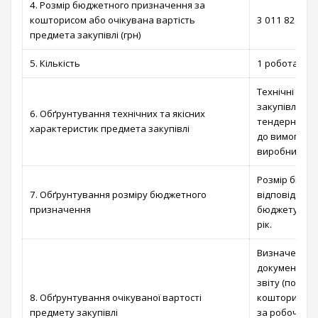
4. Розмір бюджетного призначення за
кошторисом або очікувана вартість
3 011 825,00 
предмета закупівлі (грн)
5. Кількість
1 робота
Технічні та 
закупівлі ви
6. Обґрунтування технічних та якісних
тендерної до
характеристик предмета закупівлі
до вимог і п
виробничих д
Розмір бюдж
7. Обґрунтування розміру бюджетного
відповідно д
призначення
бюджету Вишг
рік.
Визначено ві
документації
звіту (позит
8. Обґрунтування очікуваної вартості
кошторисної 
предмету закупівлі
за робочим 