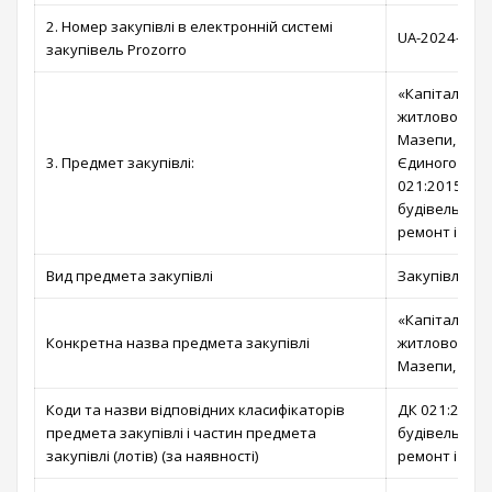
2. Номер закупівлі в електронній системі
UA-2024-11-2
закупівель Prozorro
«Капітальни
житлового бу
Мазепи, 3 в 
3. Предмет закупівлі:
Єдиного заку
021:2015 454
будівельні р
ремонт і рес
Вид предмета закупівлі
Закупівля ро
«Капітальни
Конкретна назва предмета закупівлі
житлового бу
Мазепи, 3 в 
Коди та назви відповідних класифікаторів
ДК 021:2015 
предмета закупівлі і частин предмета
будівельні р
закупівлі (лотів) (за наявності)
ремонт і рес