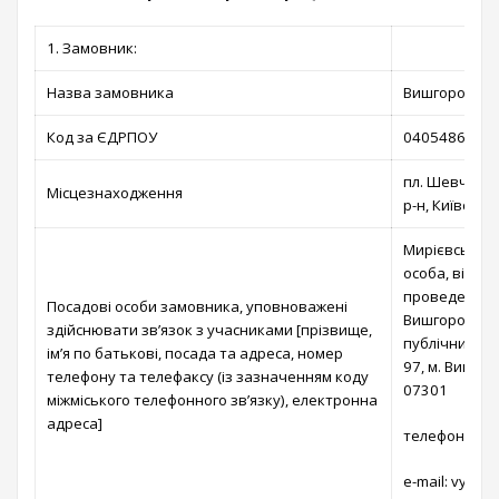
1. Замовник:
Назва замовника
Вишгородська
Код за ЄДРПОУ
04054866
пл. Шевченка
Місцезнаходження
р-н, Київська
Мирієвська Т
особа, відпо
проведення п
Посадові особи замовника, уповноважені
Вишгородській
здійснювати зв’язок з учасниками [прізвище,
публічних за
ім’я по батькові, посада та адреса, номер
97, м. Вишгор
телефону та телефаксу (із зазначенням коду
07301
міжміського телефонного зв’язку), електронна
адреса]
телефон: (04
e-mail: vysh