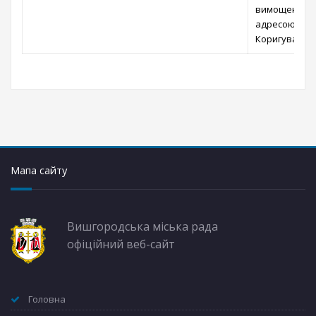
вимощення бі
адресою: про
Коригування»
Мапа сайту
Вишгородська міська рада
офіційний веб-сайт
Головна