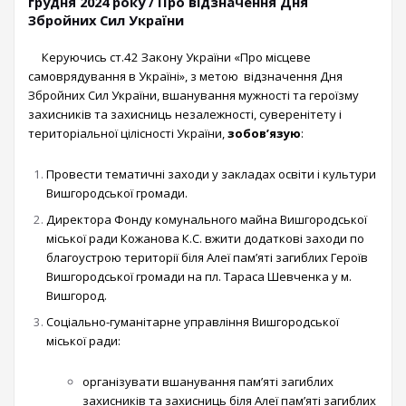
грудня 2024 року / Про відзначення Дня
Збройних Сил України
Керуючись ст.42 Закону України «Про місцеве
самоврядування в Україні», з метою відзначення Дня
Збройних Сил України, вшанування мужності та героїзму
захисників та захисниць незалежності, суверенітету і
територіальної цілісності України,
зобов’язую
:
Провести тематичні заходи у закладах освіти і культури
Вишгородської громади.
Директора Фонду комунального майна Вишгородської
міської ради Кожанова К.С. вжити додаткові заходи по
благоустрою території біля Алеї пам’яті загиблих Героїв
Вишгородської громади на пл. Тараса Шевченка у м.
Вишгород.
Соціально-гуманітарне управління Вишгородської
міської ради:
організувати вшанування пам’яті загиблих
захисників та захисниць біля Алеї пам’яті загиблих