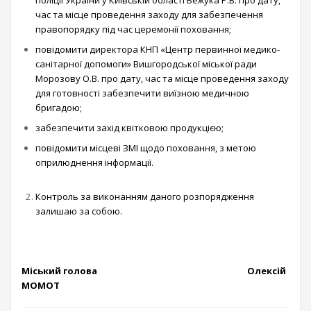
поліції України у Київській області Бежука Р.В. про дату,
час та місце проведення заходу для забезпечення
правопорядку під час церемонії поховання;
повідомити директора КНП «Центр первинної медико-
санітарної допомоги» Вишгородської міської ради
Морозову О.В. про дату, час та місце проведення заходу
для готовності забезпечити виїзною медичною
бригадою;
забезпечити захід квітковою продукцією;
повідомити місцеві ЗМІ щодо поховання, з метою
оприлюднення інформації.
Контроль за виконанням даного розпорядження
залишаю за собою.
Міський голова Олексій
МОМОТ