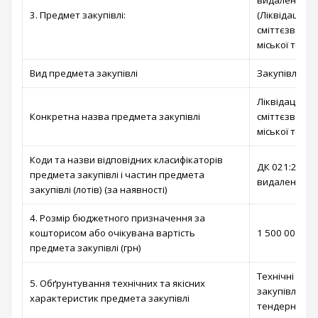
видалення см
3. Предмет закупівлі:
(Ліквідація н
сміттєзвалищ
міської тери
Вид предмета закупівлі
Закупівля по
Ліквідація н
Конкретна назва предмета закупівлі
сміттєзвалищ
міської тери
Коди та назви відповідних класифікаторів
ДК 021:2015 
предмета закупівлі і частин предмета
видалення см
закупівлі (лотів) (за наявності)
4. Розмір бюджетного призначення за
кошторисом або очікувана вартість
1 500 000,00 
предмета закупівлі (грн)
Технічні та 
5. Обґрунтування технічних та якісних
закупівлі ви
характеристик предмета закупівлі
тендерної до