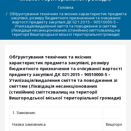
Головна
Обґрунтування технічних та якісних характеристик предмета
закупівлі, розміру бюджетного призначення та очікуваної
вартості предмету закупівлі ДК 021:2015 – 90510000-5 –
Утилізація/видалення сміття та поводження зі сміттям
(Ліквідація несанкціонованих (стихійних) сміттєзвалищ на
території Вишгородської міської територіальної громади)
Обґрунтування технічних та якісних
характеристик предмета закупівлі, розміру
бюджетного призначення та очікуваної вартості
предмету закупівлі ДК 021:2015 – 90510000-5 –
Утилізація/видалення сміття та поводження зі
сміттям (Ліквідація несанкціонованих
(стихійних) сміттєзвалищ на території
Вишгородської міської територіальної громади)
1. Замовник:
Назва замовника
Вишгородська