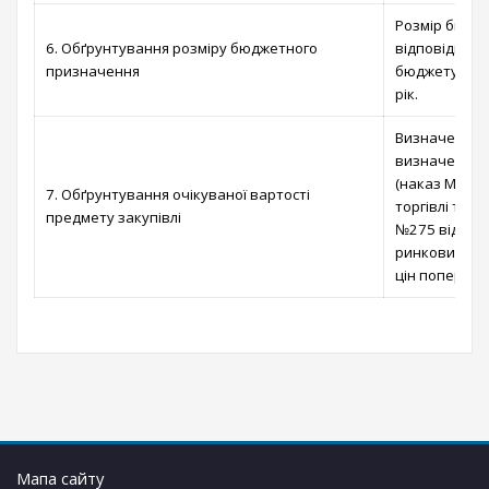
Розмір бюдж
6. Обґрунтування розміру бюджетного
відповідно д
призначення
бюджету Вишг
рік.
Визначено ві
визначення о
(наказ Мініс
7. Обґрунтування очікуваної вартості
торгівлі та с
предмету закупівлі
№275 від 18.
ринкових цін
цін попередн
Мапа сайту