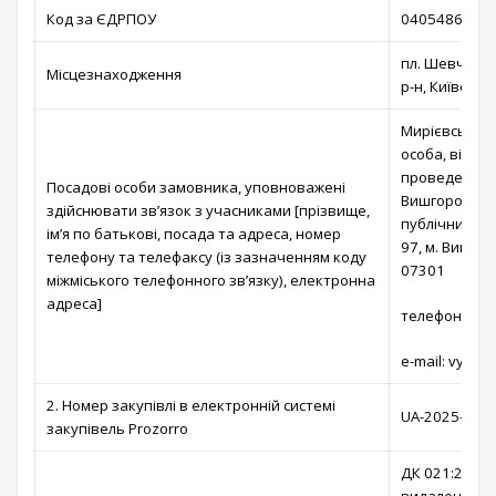
Код за ЄДРПОУ
04054866
пл. Шевченка
Місцезнаходження
р-н, Київська
Мирієвська Т
особа, відпо
проведення п
Посадові особи замовника, уповноважені
Вишгородській
здійснювати зв’язок з учасниками [прізвище,
публічних за
ім’я по батькові, посада та адреса, номер
97, м. Вишгор
телефону та телефаксу (із зазначенням коду
07301
міжміського телефонного зв’язку), електронна
адреса]
телефон: (04
e-mail: vysh
2. Номер закупівлі в електронній системі
UA-2025-05-1
закупівель Prozorro
ДК 021:2015 