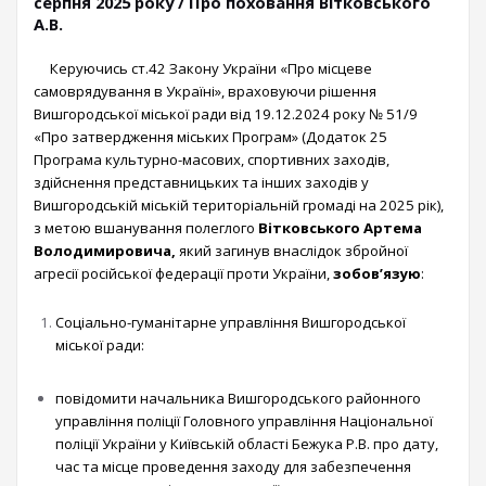
серпня 2025 року / Про поховання Вітковського
А.В.
Керуючись ст.42 Закону України «Про місцеве
самоврядування в Україні», враховуючи рішення
Вишгородської міської ради від 19.12.2024 року № 51/9
«Про затвердження міських Програм» (Додаток 25
Програма культурно-масових, спортивних заходів,
здійснення представницьких та інших заходів у
Вишгородській міській територіальній громаді на 2025 рік),
з метою вшанування полеглого
Вітковського Артема
Володимировича,
який загинув внаслідок збройної
агресії російської федерації проти України,
зобов’язую
:
Соціально-гуманітарне управління Вишгородської
міської ради:
повідомити начальника Вишгородського районного
управління поліції Головного управління Національної
поліції України у Київській області Бежука Р.В. про дату,
час та місце проведення заходу для забезпечення