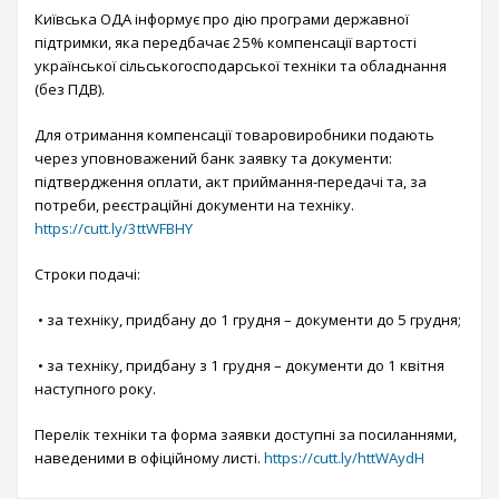
Київська ОДА інформує про дію програми державної
підтримки, яка передбачає 25% компенсації вартості
української сільськогосподарської техніки та обладнання
(без ПДВ).
Для отримання компенсації товаровиробники подають
через уповноважений банк заявку та документи:
підтвердження оплати, акт приймання-передачі та, за
потреби, реєстраційні документи на техніку.
https://cutt.ly/3ttWFBHY
Строки подачі:
• за техніку, придбану до 1 грудня – документи до 5 грудня;
• за техніку, придбану з 1 грудня – документи до 1 квітня
наступного року.
Перелік техніки та форма заявки доступні за посиланнями,
наведеними в офіційному листі.
https://cutt.ly/httWAydH