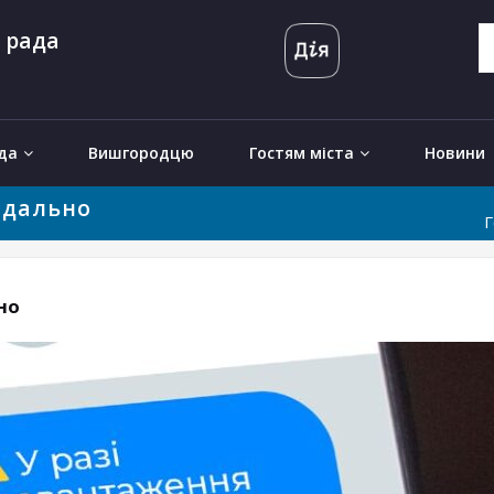
 рада
да
Вишгородцю
Гостям міста
Новини
ідально
Г
но