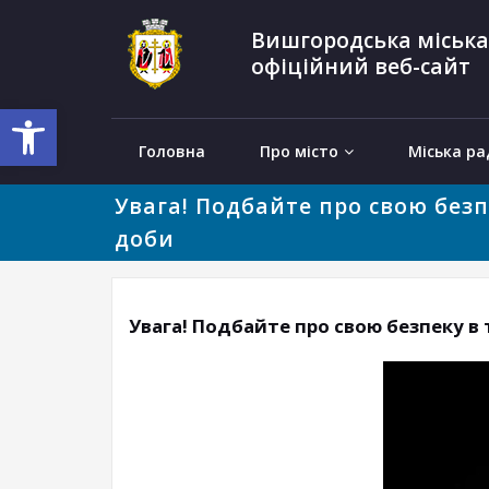
Вишгородська міська
офіційний веб-сайт
Відкрити Панель інструментів
Головна
Про місто
Міська ра
Увага! Подбайте про свою безп
доби
Увага! Подбайте про свою безпеку в