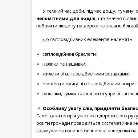
У темний час доби, під час дощу, туману, с
непомітними для водіїв
, що значно підви
побачити людину на дорозі на значно більшій
До світловідбивних елементів належать:
світловідбивні браслети;
наліпки та нашивки;
жилети зі світловідбивними вставками;
елементи одягу зі світловідбивним покрит
рюкзаки, сумки та інші аксесуари зі світл
Особливу увагу слід приділяти безпеці
Саме ця категорія учасників дорожнього руху 
освіти громади проводиться систематична ін
формування навичок безпечної поведінки на 