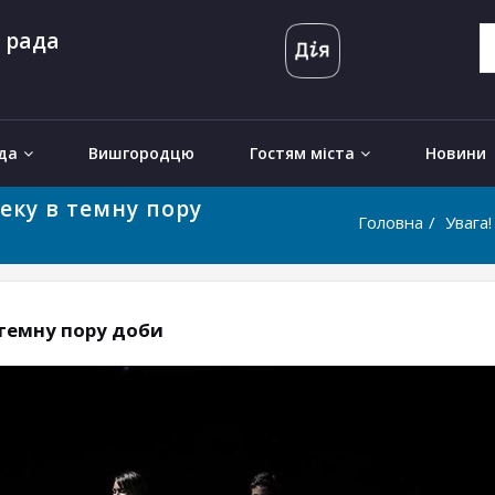
 рада
да
Вишгородцю
Гостям міста
Новини
еку в темну пору
Головна
Увага
 темну пору доби