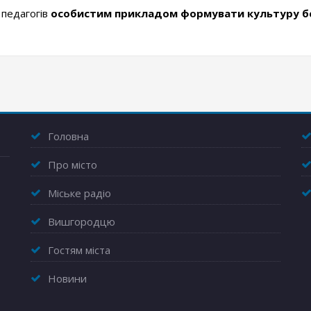
 педагогів
особистим прикладом формувати культуру бе
Головна
Про місто
Міське радіо
Вишгородцю
Гостям міста
Новини