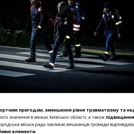
ортним пригодам, зменшення рівня травматизму та не
ого значення в межах Київської області, а також
підвищення 
ородська міська рада закликає мешканців громади відповідал
бивні елементи
.