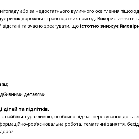
нігопаду або за недостатнього вуличного освітлення пішохо
щує ризик дорожньо-транспортних пригод. Використання світ
 відстані та вчасно зреагувати, що
істотно знижує ймовірн
тям;
овідбивними деталями.
 дітей та підлітків.
є найбільш уразливою, особливо під час пересування до та зі 
формаційно-роз’яснювальна робота, тематичні заняття, бесіди
дорозі.