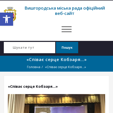
Вишгородська міська рада офіційний
Відкрити Панель інструментів
веб-сайт
Перемкнути
навігацію
«Співає серце Кобзаря…»
Головна
«Співає серце Кобзаря…»
«Співає серце Кобзаря…»