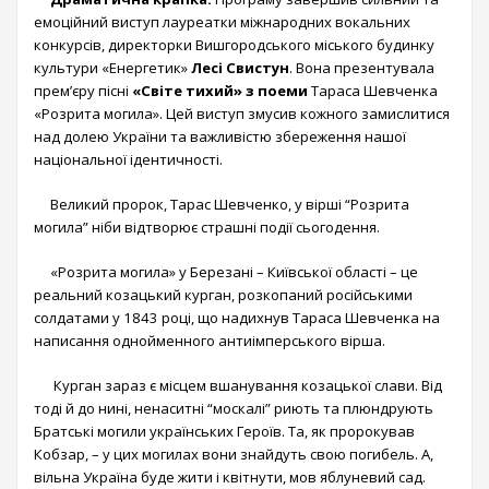
емоційний виступ лауреатки міжнародних вокальних
конкурсів, директорки Вишгородського міського будинку
культури «Енергетик»
Лесі Свистун
. Вона презентувала
прем’єру пісні
«Світе тихий» з поеми
Тараса Шевченка
«Розрита могила». Цей виступ змусив кожного замислитися
над долею України та важливістю збереження нашої
національної ідентичності.
Великий пророк, Тарас Шевченко, у вірші “Розрита
могила” ніби відтворює страшні події сьогодення.
«Розрита могила» у Березані – Київської області – це
реальний козацький курган, розкопаний російськими
солдатами у 1843 році, що надихнув Тараса Шевченка на
написання однойменного антиімперського вірша.
Курган зараз є місцем вшанування козацької слави. Від
тоді й до нині, ненаситні “москалі” риють та плюндрують
Братські могили українських Героїв. Та, як пророкував
Кобзар, – у цих могилах вони знайдуть свою погибель. А,
вільна Україна буде жити і квітнути, мов яблуневий сад.