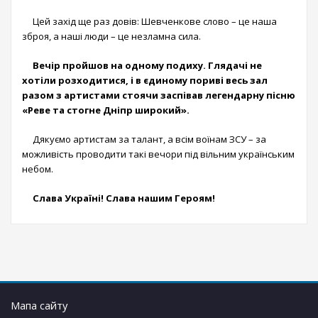
Цей захід ще раз довів: Шевченкове слово – це наша
зброя, а наші люди – це незламна сила.
Вечір пройшов на одному подиху. Глядачі не
хотіли розходитися, і в єдиному пориві весь зал
разом з артистами стоячи заспівав легендарну пісню
«Реве та стогне Дніпр широкий».
Дякуємо артистам за талант, а всім воїнам ЗСУ – за
можливість проводити такі вечори під вільним українським
небом.
Слава Україні! Слава нашим Героям!
Мапа сайту