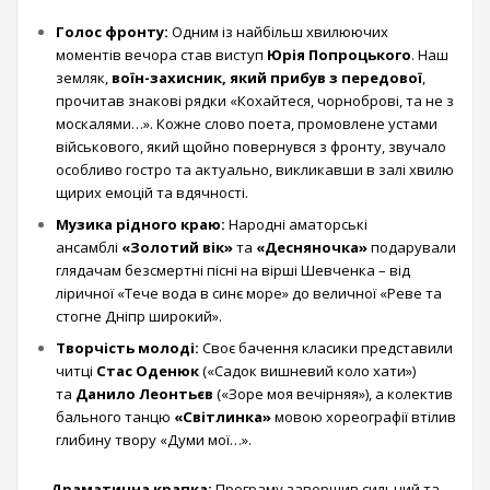
Голос фронту:
Одним із найбільш хвилюючих
моментів вечора став виступ
Юрія Попроцького
. Наш
земляк,
воїн-захисник, який прибув з передової
,
прочитав знакові рядки «Кохайтеся, чорноброві, та не з
москалями…». Кожне слово поета, промовлене устами
військового, який щойно повернувся з фронту, звучало
особливо гостро та актуально, викликавши в залі хвилю
щирих емоцій та вдячності.
Музика рідного краю:
Народні аматорські
ансамблі
«Золотий вік»
та
«Десняночка»
подарували
глядачам безсмертні пісні на вірші Шевченка – від
ліричної «Тече вода в синє море» до величної «Реве та
стогне Дніпр широкий».
Творчість молоді:
Своє бачення класики представили
читці
Стас Оденюк
(«Садок вишневий коло хати»)
та
Данило Леонтьєв
(«Зоре моя вечірняя»), а колектив
бального танцю
«Світлинка»
мовою хореографії втілив
глибину твору «Думи мої…».
Драматична крапка:
Програму завершив сильний та