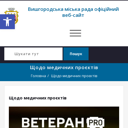
Вишгородська міська рада офіційний
Відкрити Панель інструментів
веб-сайт
Перемкнути
навігацію
Щодо медичних проєктів
Головна
Щодо медичних проєктів
Щодо медичних проєктів