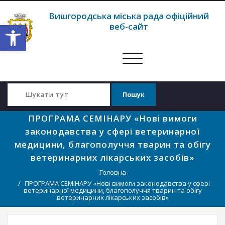
Вишгородська міська рада офіційний
Відкрити Панель інструментів
веб-сайт
Перемкнути
навігацію
ПРОГРАМА СЕМІНАРУ «Нові вимоги
законодавства у сфері ветеринарної
медицини, благополуччя тварин та обігу
ветеринарних лікарських засобів»
Головна
ПРОГРАМА СЕМІНАРУ «Нові вимоги законодавства у сфері
ветеринарної медицини, благополуччя тварин та обігу
ветеринарних лікарських засобів»