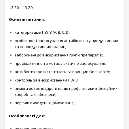
12:20 – 13:20
Основні питання:
категоризація ПВЛЗ (A, B, C, D);
особливості застосування антибіотиків у продуктивних
та непродуктивних тварин;
заборонені до використання групи препаратів;
профілактичне та метафілактичне застосування;
антибіотикорезистентність та принцип One Health;
контроль за використанням ПВЛЗ;
вимоги до господарств щодо профілактики інфекційних
хвороб та біобезпеки;
періоди виведення (очікування).
Особливості для:
ветеринарних аптек;