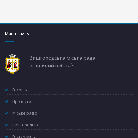
Мапа сайту
Вишгородська міська рада
офіційний веб-сайт
Головна
Про місто
Міське радіо
Вишгородцю
Гостям міста