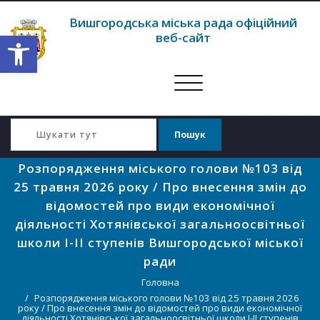
Вишгородська міська рада офіційний
Відкрити Панель інструментів
веб-сайт
Перемкнути
навігацію
Розпорядження міського голови №103 від
25 травня 2026 року / Про внесення змін до
відомостей про види економічної
діяльності Хотянівської загальноосвітньої
школи I-II ступенів Вишгородської міської
ради
Головна
Розпорядження міського голови №103 від 25 травня 2026
року / Про внесення змін до відомостей про види економічної
діяльності Хотянівської загальноосвітньої школи I-II ступенів