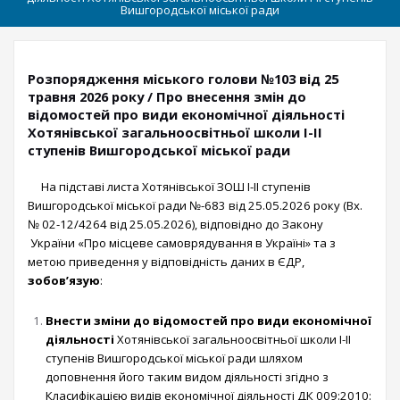
Вишгородської міської ради
Розпорядження міського голови №103 від 25
травня 2026 року / Про внесення змін до
відомостей про види економічної діяльності
Хотянівської загальноосвітньої школи I-II
ступенів Вишгородської міської ради
На підставі листа Хотянівської ЗОШ I-II ступенів
Вишгородської міської ради №-683 від 25.05.2026 року (Вх.
№ 02-12/4264 від 25.05.2026), відповідно до Закону
України «Про місцеве самоврядування в Україні» та з
метою приведення у відповідність даних в ЄДР,
зобов’язую
:
Внести зміни до відомостей про види економічної
діяльності
Хотянівської загальноосвітньої школи I-II
ступенів Вишгородської міської ради шляхом
доповнення його таким видом діяльності згідно з
Класифікацією видів економічної діяльності ДК 009:2010: