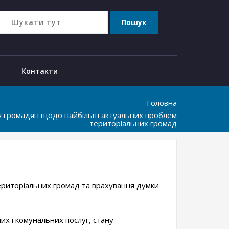
Контакти
Головна
 громадян щодо найбільш актуальних проблем
територіальних громад
риторіальних громад та врахування думки
х і комунальних послуг, стану