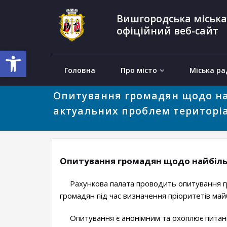
Вишгородська міська
офіційний веб-сайт
Відкрити Панель інструментів
Головна
Про місто
Міська ра
Опитування громадян щодо н
актуальних проблем територі
Опитування громадян щодо найбіль
Рахункова палата проводить опитування гр
громадян під час визначення пріоритетів май
Опитування є анонімним та охоплює питання 