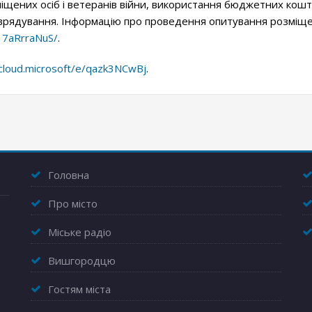
щених осіб і ветеранів війни, використання бюджетних кошті
оврядування. Інформацію про проведення опитування розміщен
17aRrraNuS/
.
.cloud.microsoft/e/qazk3NCwBj
.
Головна
Про місто
Міське радіо
Вишгородцю
Гостям міста