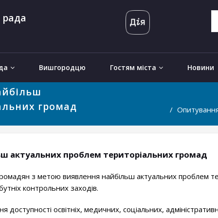
 рада
да
Вишгородцю
Гостям міста
Новини
айбільш
альних громад
Опитування
ш актуальних проблем територіальних громад
омадян з метою виявлення найбільш актуальних проблем те
бутніх контрольних заходів.
доступності освітніх, медичних, соціальних, адміністративни