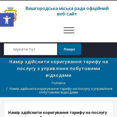
Вишгородська міська рада офіційний
Відкрити Панель інструментів
веб-сайт
Перемкнути
навігацію
Намір здійснити коригування тарифу на
послугу з управління побутовими
відходами
Головна
Намір здійснити коригування тарифу на послугу з управління
побутовими відходами
Намір здійснити коригування тарифу на послугу