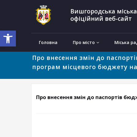
Вишгородська міська
офіційний веб-сайт
Відкрити Панель інструментів
Головна
Про місто
Міська ра
Про внесення змiн до паспорт
програм мiсцевого бюджету на 
Про внесення змiн до паспортiв бюд