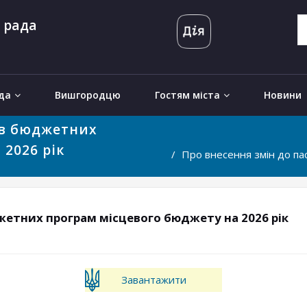
 рада
да
Вишгородцю
Гостям міста
Новини
iв бюджетних
2026 piк
Про внесення змiн до п
жетних програм мiсцевого бюджету на 2026 piк
Завантажити