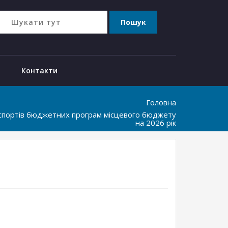
Контакти
Головна
аспортiв бюджетних програм мiсцевого бюджету
на 2026 piк