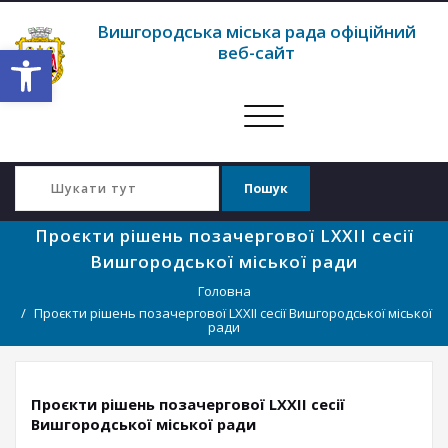
Вишгородська міська рада офіційний
Відкрити Панель інструментів
веб-сайт
Перемкнути
навігацію
Проєкти рішень позачергової LXXII сесії
Вишгородської міської ради
Головна
Проєкти рішень позачергової LXXII сесії Вишгородської міської
ради
Проєкти рішень позачергової LXXII сесії
Вишгородської міської ради