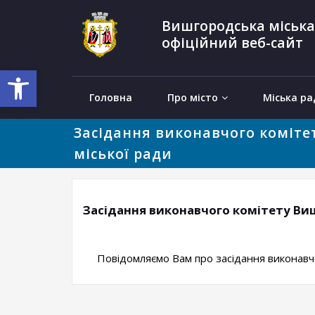
Вишгородська міська
офіційний веб-сайт
Відкрити Панель інструментів
Головна
Про місто
Міська ра
Засідання виконавчого коміте
міської ради
Засідання виконавчого комітету Виш
Повідомляємо Вам про засідання виконавчого