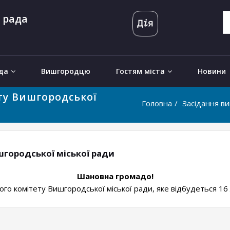
 рада
да
Вишгородцю
Гостям міста
Новини
ту Вишгородської
Головна
Засідання ви
городської міської ради
Шановна громадо!
 комітету Вишгородської міської ради, яке відбудеться 16 ли