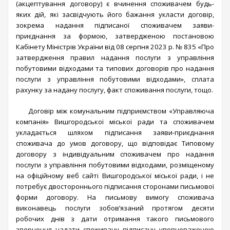
(акцептування договору) є вчинення споживачем будь-
яких дій, які засвідчують його бажання укласти договір,
зокрема надання підписаної споживачем заяви-
приєднання за формою, затвердженою постановою
Кабінету Міністрів України від 08 серпня 2023 р. № 835 «Про
затвердження правил надання послуги з управління
побутовими відходами та типових договорів про надання
послуги з управління побутовими відходами», сплата
рахунку за надану послугу, факт споживання послуги, тощо.
Договір між комунальним підприємством «Управляюча
компанія» Вишгородської міської ради та споживачем
укладається шляхом підписання заяви-приєднання
споживача до умов договору, що відповідає Типовому
договору з індивідуальним споживачем про надання
послуги з управління побутовими відходами, розміщеному
на офіційному веб сайті Вишгородської міської ради, і не
потребує двостороннього підписання сторонами письмової
форми договору. На письмову вимогу споживача
виконавець послуги зобов’язаний протягом десяти
робочих днів з дати отримання такого письмового
звернення надати споживачу підписану уповноваженою