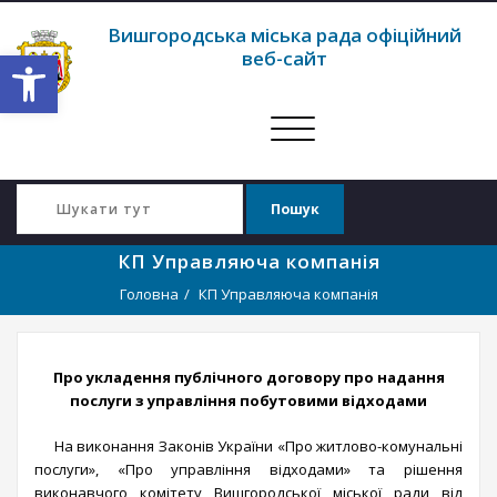
Вишгородська міська рада офіційний
Відкрити Панель інструментів
веб-сайт
Перемкнути
навігацію
КП Управляюча компанія
Головна
КП Управляюча компанія
Про укладення публічного договору про надання
послуги з управління побутовими відходами
На виконання Законів України «Про житлово-комунальні
послуги», «Про управління відходами» та рішення
виконавчого комітету Вишгородської міської ради від