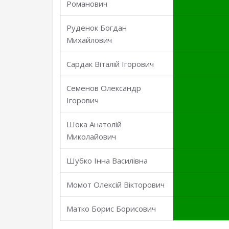
Романович
Руденок Богдан
Михайлович
Сардак Віталій Ігорович
Семенов Олександр
Ігорович
Шока Анатолій
Миколайович
Шубко Інна Василівна
Момот Олексій Вікторович
Матко Борис Борисович