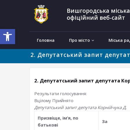
Вишгородська міська
офіційний веб-сайт
Відкрити Панель інструментів
Головна
Про місто
Міська ра
2. Депутатський запит депутат
2. Депутатський запит депутата Кор
Результати голосування:
Вцілому
Прийнято
Депутатський запит депутата Корнійчука Д.
Призвiще, iм’я, по
За
батьковi