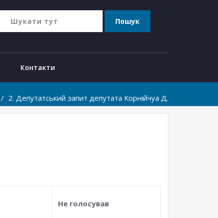
Контакти
2. Депутатський запит депутата Корнійчуа Д.
Не голосував