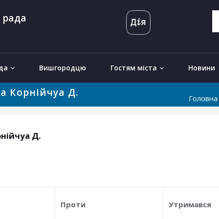
 рада
да
Вишгородцю
Гостям міста
Новини
а Корнійчуа Д.
Головна
нійчуа Д.
Проти
Утримався