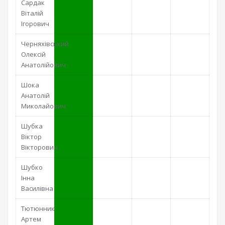
Сардак
Віталій
Ігорович
Черняхівський
Олексій
Анатолійович
Шока
Анатолій
Миколайович
Шубка
Віктор
Вікторович
Шубко
Інна
Василівна
Тютюнник
Артем