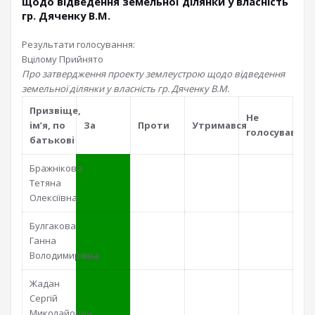
щодо відведення земельної ділянки у власність
гр. Дяченку В.М.
Результати голосування:
Вцілому
Прийнято
Про затвердження проекту землеустрою щодо відведення
земельної ділянки у власність гр. Дяченку В.М.
Призвiще,
Не
iм’я, по
За
Проти
Утримався
голосував
батьковi
Бражнікова
Тетяна
Олексіївна
Булгакова
Ганна
Володимирівна
Жадан
Сергій
Миколайович