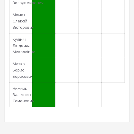
Володимирович
Момот
Олексій
Вікторович
Кулініч
Людмила
Миколаївна
Матко
Борис
Борисович
Нижник
Валентин
Семенович