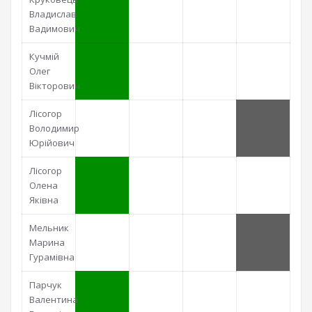
Владислав
Вадимович
Кучмій
Олег
Вікторович
Лісогор
Володимир
Юрійович
Лісогор
Олена
Яківна
Мельник
Марина
Гурамівна
Парчук
Валентина