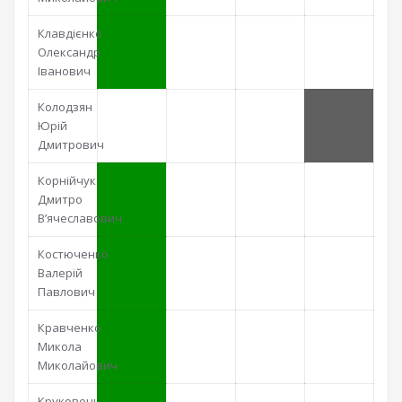
Клавдієнко
Олександр
Іванович
Колодзян
Юрій
Дмитрович
Корнійчук
Дмитро
В’ячеславович
Костюченко
Валерій
Павлович
Кравченко
Микола
Миколайович
Круковець