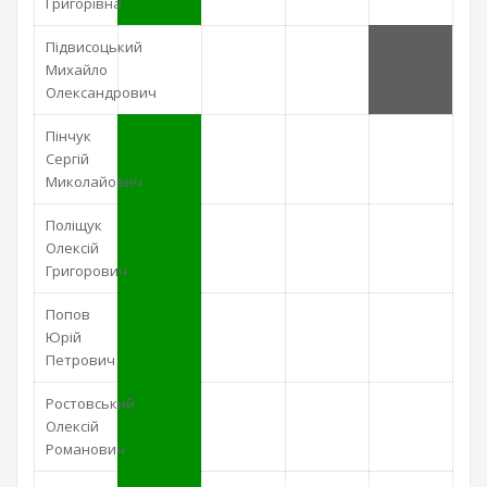
Григорівна
Підвисоцький
Михайло
Олександрович
Пінчук
Сергій
Миколайович
Поліщук
Олексій
Григорович
Попов
Юрій
Петрович
Ростовський
Олексій
Романович