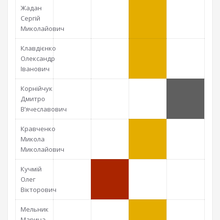
Жадан
Сергій
Миколайович
Клавдієнко
Олександр
Іванович
Корнійчук
Дмитро
В’ячеславович
Кравченко
Микола
Миколайович
Кучмій
Олег
Вікторович
Мельник
Марина