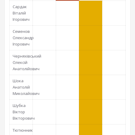
Сардак
Віталій
Ігорович
Семенов
Олександр
Ігорович
Черняхівський
Олексій
Анатолійович
Шока
Анатолій
Миколайович
Шубка
Віктор
Вікторович
Тютюнник