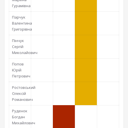
Гурамівна
Парчук
Валентина
Григорівна
Пінчук
Сергій
Миколайович
Попов
Юрій
Петрович
Ростовський
Олексій
Романович
Руденок
Богдан
Михайлович