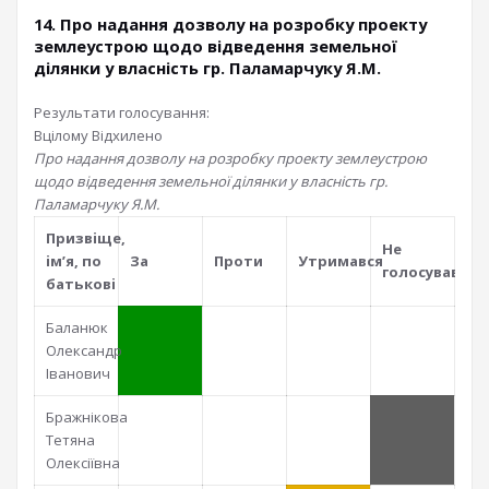
14. Про надання дозволу на розробку проекту
землеустрою щодо відведення земельної
ділянки у власність гр. Паламарчуку Я.М.
Результати голосування:
Вцілому
Відхилено
Про надання дозволу на розробку проекту землеустрою
щодо відведення земельної ділянки у власність гр.
Паламарчуку Я.М.
Призвiще,
Не
iм’я, по
За
Проти
Утримався
голосував
батьковi
Баланюк
Олександр
Іванович
Бражнікова
Тетяна
Олексіївна