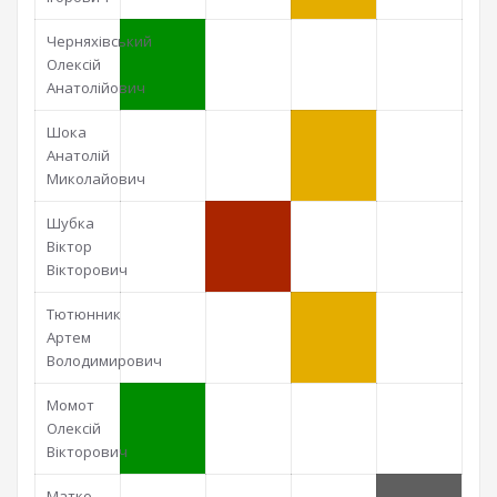
Черняхівський
Олексій
Анатолійович
Шока
Анатолій
Миколайович
Шубка
Віктор
Вікторович
Тютюнник
Артем
Володимирович
Момот
Олексій
Вікторович
Матко