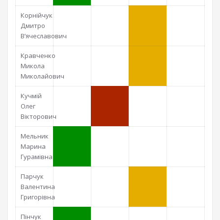
Корнійчук
Дмитро
В’ячеславович
Кравченко
Микола
Миколайович
Кучмій
Олег
Вікторович
Мельник
Марина
Гурамівна
Парчук
Валентина
Григорівна
Пінчук