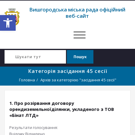
Вишгородська міська рада офіційний
Відкрити Панель інструментів
веб-сайт
Перемкнути
навігацію
Категорія засiдання 45 сесії
Головна
Архів за категорією "засiдання 45 сесії"
1. Про розірвання договору
орендиземельноїділянки, укладеного з ТОВ
«Бінат ЛТД»
Результати голосування:
Вцілому
Відхилено