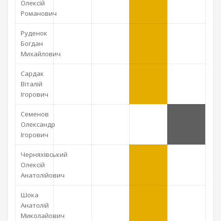
Олексій
Романович
Руденок
Богдан
Михайлович
Сардак
Віталій
Ігорович
Семенов
Олександр
Ігорович
Черняхівський
Олексій
Анатолійович
Шока
Анатолій
Миколайович