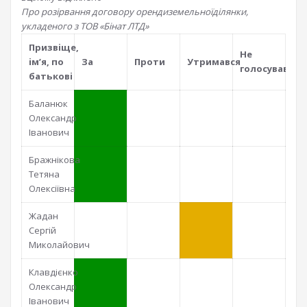
Про розірвання договору орендиземельноїділянки,
укладеного з ТОВ «Бінат ЛТД»
Призвiще,
Не
iм’я, по
За
Проти
Утримався
голосував
батьковi
Баланюк
Олександр
Іванович
Бражнікова
Тетяна
Олексіївна
Жадан
Сергій
Миколайович
Клавдієнко
Олександр
Іванович