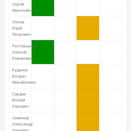
Сергій
Миколайович
Попов
Юрій
Петрович
Ростовський
Олексій
Романович
Руденок
Богдан
Михайлович
Сардак
Віталій
Ігорович
Семенов
Олександр
Ігорович