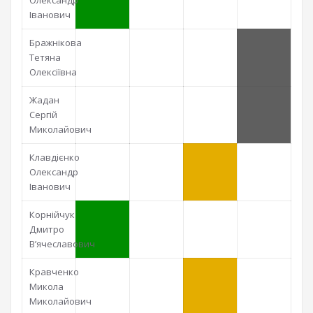
Олександр
Іванович
Бражнікова
Тетяна
Олексіївна
Жадан
Сергій
Миколайович
Клавдієнко
Олександр
Іванович
Корнійчук
Дмитро
В’ячеславович
Кравченко
Микола
Миколайович