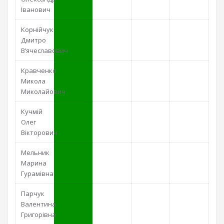
Іванович
Корнійчук
Дмитро
В’ячеславович
Кравченко
Микола
Миколайович
Кучмій
Олег
Вікторович
Мельник
Марина
Гурамівна
Парчук
Валентина
Григорівна