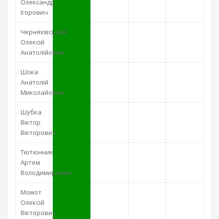
Олександр
Ігорович
Черняхівський
Олексій
Анатолійович
Шока
Анатолій
Миколайович
Шубка
Віктор
Вікторович
Тютюнник
Артем
Володимирович
Момот
Олексій
Вікторович