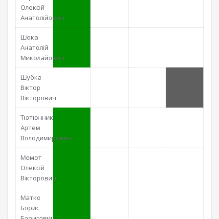
Олексій
Анатолійович
Шока
Анатолій
Миколайович
Шубка
Віктор
Вікторович
Тютюнник
Артем
Володимирович
Момот
Олексій
Вікторович
Матко
Борис
Борисович