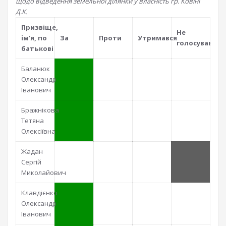
щодо відведення земельної ділянки у власність гр. Ковіні
Д.К.
Призвiще,
Не
iм’я, по
За
Проти
Утримався
голосував
батьковi
Баланюк
Олександр
Іванович
Бражнікова
Тетяна
Олексіївна
Жадан
Сергій
Миколайович
Клавдієнко
Олександр
Іванович