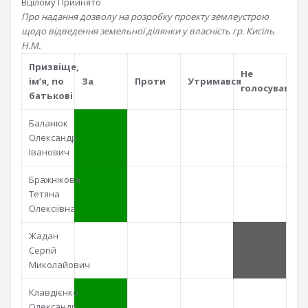
Вцілому
Прийнято
Про надання дозволу на розробку проекту землеустрою
щодо відведення земельної ділянки у власність гр. Кисіль
Н.М.
Призвiще,
Не
iм’я, по
За
Проти
Утримався
голосував
батьковi
Баланюк
Олександр
Іванович
Бражнікова
Тетяна
Олексіївна
Жадан
Сергій
Миколайович
Клавдієнко
Олександр