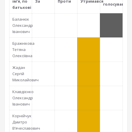
iм’я, по
За
Проти
Утримався
голосував
батьковi
Баланюк
Олександр
Іванович
Бражнікова
Тетяна
Олексіївна
Жадан
Сергій
Миколайович
Клавдієнко
Олександр
Іванович
Корнійчук
Дмитро
В’ячеславович