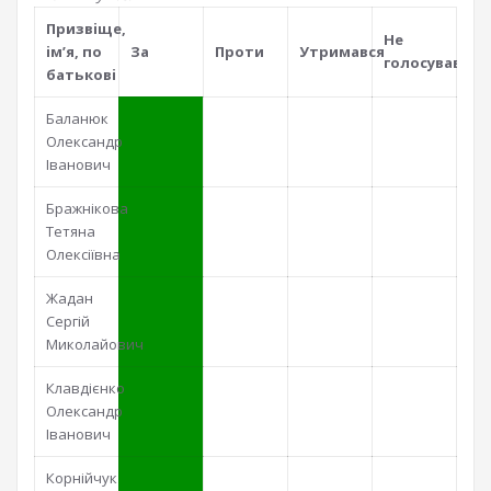
Призвiще,
Не
iм’я, по
За
Проти
Утримався
голосував
батьковi
Баланюк
Олександр
Іванович
Бражнікова
Тетяна
Олексіївна
Жадан
Сергій
Миколайович
Клавдієнко
Олександр
Іванович
Корнійчук