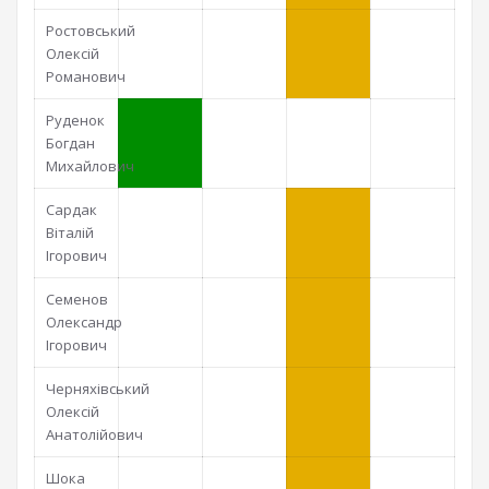
Ростовський
Олексій
Романович
Руденок
Богдан
Михайлович
Сардак
Віталій
Ігорович
Семенов
Олександр
Ігорович
Черняхівський
Олексій
Анатолійович
Шока