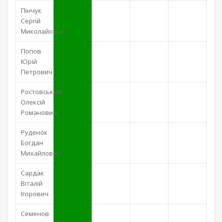
Пінчук
Сергій
Миколайович
Попов
Юрій
Петрович
Ростовський
Олексій
Романович
Руденок
Богдан
Михайлович
Сардак
Віталій
Ігорович
Семенов