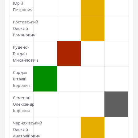
Юрій
Петрович
Ростовський
Олексій
Романович
Руденок
Богдан
Михайлович
Сардак
Віталій
Ігорович
Семенов
Олександр
Ігорович
Черняхівський
Олексій
Анатолійович