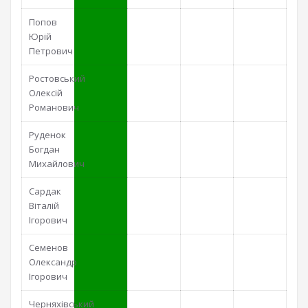
Попов
Юрій
Петрович
Ростовський
Олексій
Романович
Руденок
Богдан
Михайлович
Сардак
Віталій
Ігорович
Семенов
Олександр
Ігорович
Черняхівський