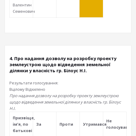
Валентин
Семенович
4. Про надання дозволу на розробку проекту
землеустрою щодо відведення земельної
ділянки у власність гр. Білоус Н.І.
Результати голосування:
Вцілому
Відхилено
Про надання дозволу на розробку проекту землеустрою
щодо відведення земельної ділянки у власність гр. Білоус
Н.І.
Призвiще,
Не
iм’я, по
За
Проти
Утримався
голосував
батьковi