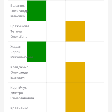
Баланюк
Олександр
Іванович
Бражнікова
Тетяна
Олексіївна
Жадан
Сергій
Миколайович
Клавдієнко
Олександр
Іванович
Корнійчук
Дмитро
В’ячеславович
Кравченко