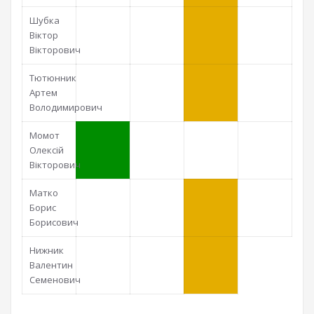
Шубка
Віктор
Вікторович
Тютюнник
Артем
Володимирович
Момот
Олексій
Вікторович
Матко
Борис
Борисович
Нижник
Валентин
Семенович