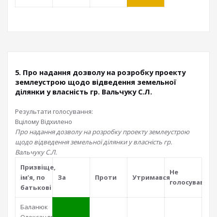
5. Про надання дозволу на розробку проекту
землеустрою щодо відведення земельної
ділянки у власність гр. Вальчуку С.Л.
Результати голосування:
Вцілому
Відхилено
Про надання дозволу на розробку проекту землеустрою
щодо відведення земельної ділянки у власність гр.
Вальчуку С.Л.
Призвiще,
Не
iм’я, по
За
Проти
Утримався
голосував
батьковi
Баланюк