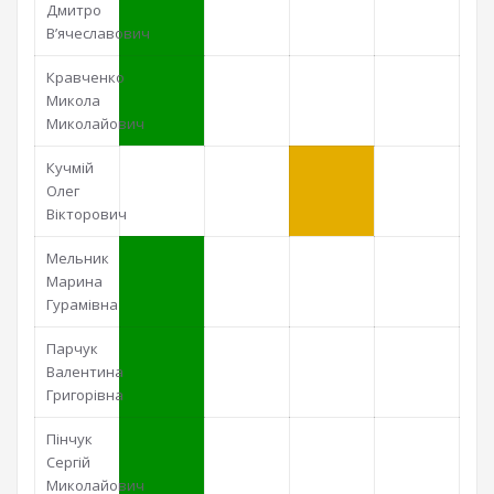
Дмитро
В’ячеславович
Кравченко
Микола
Миколайович
Кучмій
Олег
Вікторович
Мельник
Марина
Гурамівна
Парчук
Валентина
Григорівна
Пінчук
Сергій
Миколайович