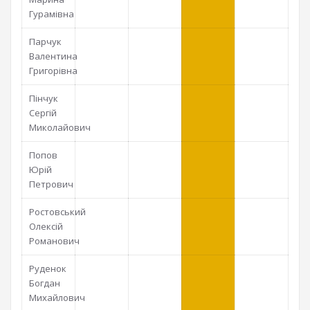
Гурамівна
Парчук
Валентина
Григорівна
Пінчук
Сергій
Миколайович
Попов
Юрій
Петрович
Ростовський
Олексій
Романович
Руденок
Богдан
Михайлович