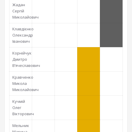
Жадан
Сергій
Миколайович
Клавдієнко
Олександр
Іванович
Корнійчук
Дмитро
В’ячеславович
Кравченко
Микола
Миколайович
Кучмій
Олег
Вікторович
Мельник
Марина