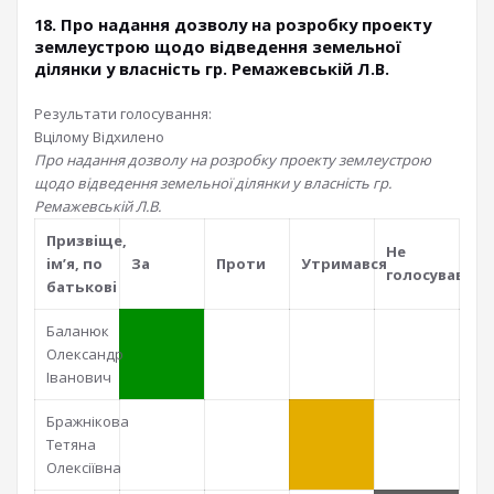
18. Про надання дозволу на розробку проекту
землеустрою щодо відведення земельної
ділянки у власність гр. Ремажевській Л.В.
Результати голосування:
Вцілому
Відхилено
Про надання дозволу на розробку проекту землеустрою
щодо відведення земельної ділянки у власність гр.
Ремажевській Л.В.
Призвiще,
Не
iм’я, по
За
Проти
Утримався
голосував
батьковi
Баланюк
Олександр
Іванович
Бражнікова
Тетяна
Олексіївна