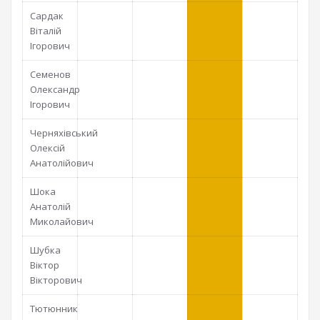
Сардак
Віталій
Ігорович
Семенов
Олександр
Ігорович
Черняхівський
Олексій
Анатолійович
Шока
Анатолій
Миколайович
Шубка
Віктор
Вікторович
Тютюнник