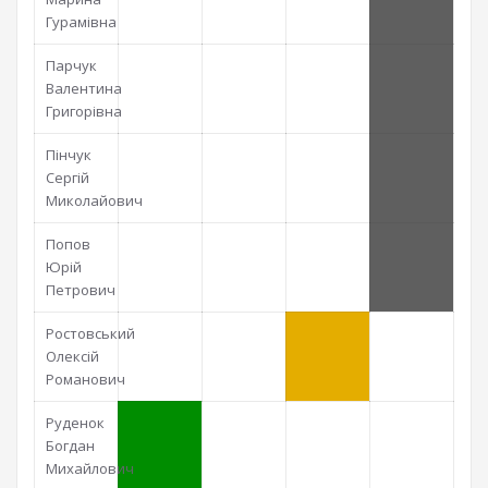
Гурамівна
Парчук
Валентина
Григорівна
Пінчук
Сергій
Миколайович
Попов
Юрій
Петрович
Ростовський
Олексій
Романович
Руденок
Богдан
Михайлович