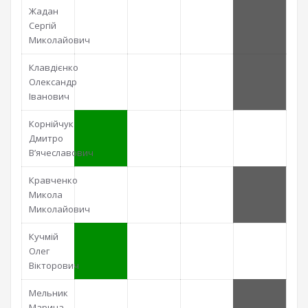
Жадан
Сергій
Миколайович
Клавдієнко
Олександр
Іванович
Корнійчук
Дмитро
В’ячеславович
Кравченко
Микола
Миколайович
Кучмій
Олег
Вікторович
Мельник
Марина