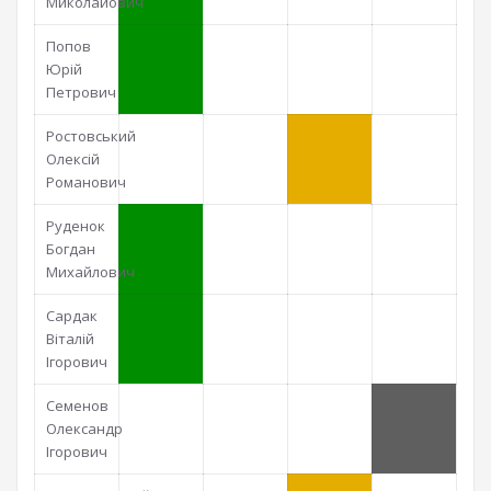
Миколайович
Попов
Юрій
Петрович
Ростовський
Олексій
Романович
Руденок
Богдан
Михайлович
Сардак
Віталій
Ігорович
Семенов
Олександр
Ігорович