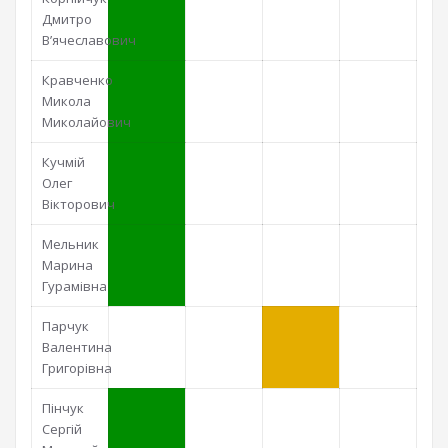
Дмитро
В’ячеславович
Кравченко
Микола
Миколайович
Кучмій
Олег
Вікторович
Мельник
Марина
Гурамівна
Парчук
Валентина
Григорівна
Пінчук
Сергій