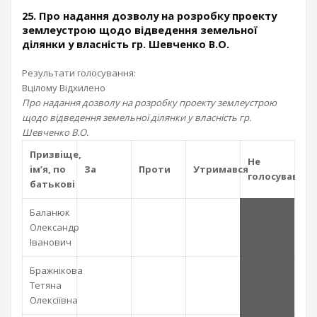
25. Про надання дозволу на розробку проекту
землеустрою щодо відведення земельної
ділянки у власність гр. Шевченко В.О.
Результати голосування:
Вцілому
Відхилено
Про надання дозволу на розробку проекту землеустрою
щодо відведення земельної ділянки у власність гр.
Шевченко В.О.
Призвiще,
Не
iм’я, по
За
Проти
Утримався
голосував
батьковi
Баланюк
Олександр
Іванович
Бражнікова
Тетяна
Олексіївна