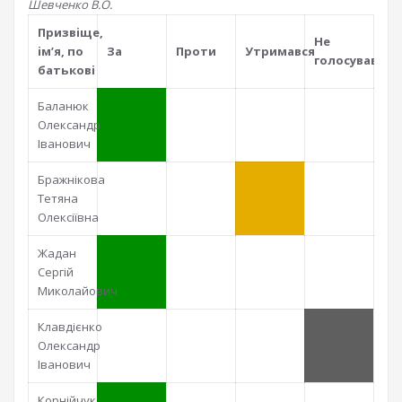
Шевченко В.О.
Призвiще,
Не
iм’я, по
За
Проти
Утримався
голосував
батьковi
Баланюк
Олександр
Іванович
Бражнікова
Тетяна
Олексіївна
Жадан
Сергій
Миколайович
Клавдієнко
Олександр
Іванович
Корнійчук