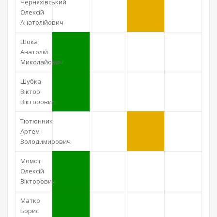
Черняхівський
Олексій
Анатолійович
Шока
Анатолій
Миколайович
Шубка
Віктор
Вікторович
Тютюнник
Артем
Володимирович
Момот
Олексій
Вікторович
Матко
Борис