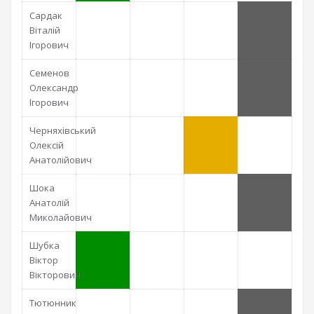
Сардак
Віталій
Ігорович
Семенов
Олександр
Ігорович
Черняхівський
Олексій
Анатолійович
Шока
Анатолій
Миколайович
Шубка
Віктор
Вікторович
Тютюнник