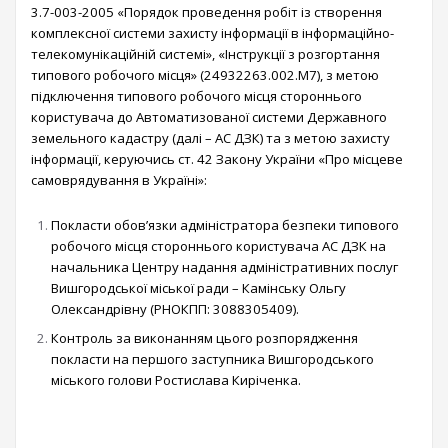
3.7-003-2005 «Порядок проведення робіт із створення
комплексної системи захисту інформації в інформаційно-
телекомунікаційній системі», «Інструкції з розгортання
типового робочого місця» (24932263.002.М7), з метою
підключення типового робочого місця стороннього
користувача до Автоматизованої системи Державного
земельного кадастру (далі – АС ДЗК) та з метою захисту
інформації, керуючись ст. 42 Закону України «Про місцеве
самоврядування в Україні»:
Покласти обов’язки адміністратора безпеки типового
робочого місця стороннього користувача АС ДЗК на
начальника Центру надання адміністративних послуг
Вишгородської міської ради – Камінську Ольгу
Олександрівну (РНОКПП: 3088305409).
Контроль за виконанням цього розпорядження
покласти на першого заступника Вишгородського
міського голови Ростислава Киріченка.