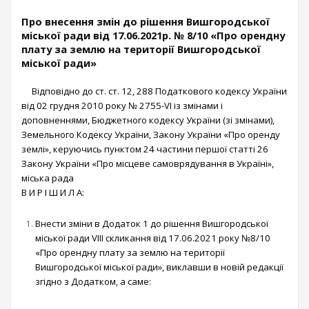
Про внесення змін до рішення Вишгородської
міської ради від 17.06.2021р. № 8/10 «Про орендну
плату за землю на території Вишгородської
міської ради»
Відповідно до ст. ст. 12, 288 Податкового кодексу України
від 02 грудня 2010 року № 2755-VI із змінами і
доповненнями, Бюджетного кодексу України (зі змінами),
Земельного Кодексу України, Закону України «Про оренду
землі», керуючись пунктом 24 частини першої статті 26
Закону України «Про місцеве самоврядування в Україні»,
міська рада
В И Р І Ш И Л А:
Внести зміни в Додаток 1 до рішення Вишгородської
міської ради VIII скликання від 17.06.2021 року №8/10
«Про орендну плату за землю на території
Вишгородської міської ради», виклавши в новій редакції
згідно з Додатком, а саме: