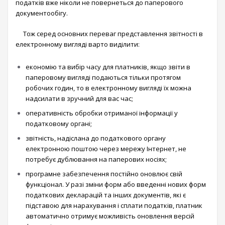
податків вже ніколи не повернеться до паперового
документообігу.
Тож серед основних переваг представлення звітності в
електронному вигляді варто виділити:
економію та вибір часу для платників, якщо звіти в
паперовому вигляді подаються тільки протягом
робочих годин, то в електронному вигляді їх можна
надсилати в зручний для вас час;
оперативність обробки отриманої інформації у
податковому органі;
звітність, надіслана до податкового органу
електронною поштою через мережу Інтернет, не
потребує дублювання на паперових носіях;
програмне забезпечення постійно оновлює свій
функціонал. У разі зміни форм або введенні нових форм
податкових декларацій та інших документів, які є
підставою для нарахування і сплати податків, платник
автоматично отримує можливість оновлення версій