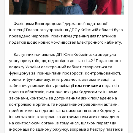
Фахівцями Вишгородської державної податкової
інспекції Головного управління ДПС у Київській області було
проведено черговий практикум (тренінг) для платників
податків щодо нових можливостей Електронного кабінету.
Заступник начальник ДПІ Юлія Кобилінська звернула
1
увагу присутніх, що, відповідно до статті 42
Податкового
кодексу України електронний кабінет створюється та
функціонує за принципами прозорості, контрольованості,
повноти функціоналу, інтегрованості, автоматизації та
забезпечує можливість реалізаці
ї платниками
податків
прав та обов’язків, визначених цим Кодексом та іншими
законами, контроль за дотриманням яких покладено на
контролюючі органи, та нормативно-правовими актами,
прийнятими на підставі та на виконання цього Кодексу та
інших законів, контроль за дотриманням яких покладено
на контролюючі органи, в тому числі, шляхом перегляду
інформації по єдиному рахунку, зокрема з Реєстру платежів