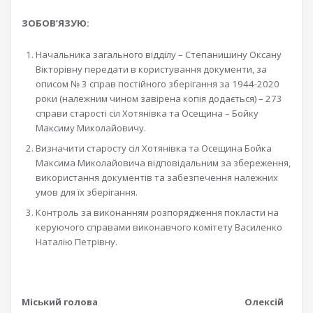
ЗОБОВ’ЯЗУЮ:
Начальника загального відділу – Степанишину Оксану
Вікторівну передати в користування документи, за
описом № 3 справ постійного зберігання за 1944-2020
роки (належним чином завірена копія додається) – 273
справи старості сіл Хотянівка та Осещина – Бойку
Максиму Миколайовичу.
Визначити старосту сіл Хотянівка та Осещина Бойка
Максима Миколайовича відповідальним за збереження,
використання документів та забезпечення належних
умов для їх зберігання.
Контроль за виконанням розпорядження покласти на
керуючого справами виконавчого комітету Василенко
Наталію Петрівну.
Міський голова Олексій