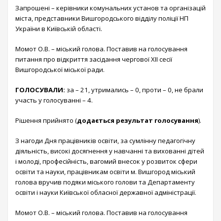
Запрошені – керівники комунальних установ та організацій
міста, представники Вишгородського відділу поліції НП
України в Київській області.
Момот О.В. – міський голова. Поставив на голосування
питання про відкриття засідання чергової ХІІ сесії
Вишгородської міської ради.
ГОЛОСУВАЛИ:
за – 21, утримались – 0, проти – 0, не брали
участь у голосуванні – 4.
Рішення прийнято (
додається результат голосування
).
З нагоди Дня працівників освіти, за сумлінну педагогічну
діяльність, високі досягнення у навчанні та вихованні дітей
і молоді, професійність, вагомий внесок у розвиток сфери
освіти та науки, працівникам освіти м. Вишгород міський
голова вручив подяки міського голови та Департаменту
освіти і науки Київської обласної державної адміністрації.
Момот О.В. – міський голова. Поставив на голосування