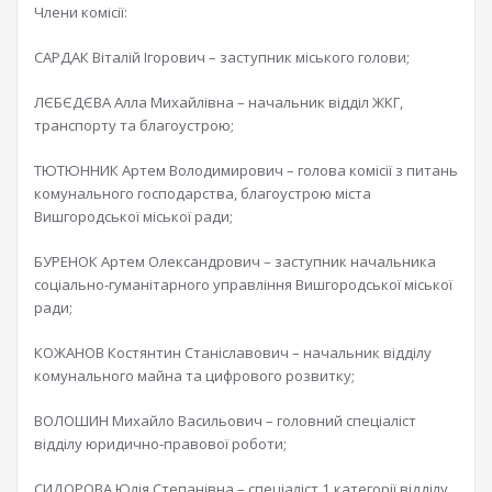
Члени комісії:
САРДАК Віталій Ігорович – заступник міського голови;
ЛЄБЄДЄВА Алла Михайлівна – начальник відділ ЖКГ,
транспорту та благоустрою;
ТЮТЮННИК Артем Володимирович – голова комісії з питань
комунального господарства, благоустрою міста
Вишгородської міської ради;
БУРЕНОК Артем Олександрович – заступник начальника
соціально-гуманітарного управління Вишгородської міської
ради;
КОЖАНОВ Костянтин Станіславович – начальник відділу
комунального майна та цифрового розвитку;
ВОЛОШИН Михайло Васильович – головний спеціаліст
відділу юридично-правової роботи;
СИДОРОВА Юлія Степанівна – спеціаліст 1 категорії відділу