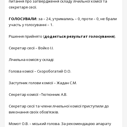
питання про затвердження складу лічильної комісії та
секретаря сесії.
ГОЛОСУВАЛИ:
за – 24, утримались – 0, проти – 0, не брали
участь у голосуванні – 1.
Рішення прийнято (
додається результат голосування
).
Секретар сесії – Войко І.І.
Лічильна комісія у складі:
Голова комісії – Скоробогатий О.О.
Заступник голови комісії – Жадан С.М.
Секретар комісії –Тютюнник А.В.
Секретар сесії та члени лічильної комісії приступили до
виконання своїх обов’язків.
Момот О.В. – міський голова. За рекомендацією апарату