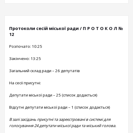
Протоколи сесій міської ради / П Р О Т О К О Л №
12
Розпочато: 10:25
Закінчено: 13:25
Загальний склад ради – 26 депутатів
На сесії присутні:
Депутати міської ради – 25 (список додається)
Відсутні депутати міської ради – 1 (список додається)
В залі засідань присутні та зареєстровані в системі для
голосування 24 депутати міської ради та міський голова.