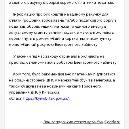
з єдиного рахунку в розрізі окремого платника податків.
Інформацію про рух коштів на єдиному рахунку для
сплати грошових зобов’язань та/або податкового боргу з
податків, зборів, інших платежів та єдиного внеску в
актуальному стані платники податків мають можливість
переглянути в режимі «Єдина картка платника» пункту
меню «Єдиний рахунок» Електронного кабінету.
Учасники під час заходу отримали можливість на
практиці ознайомитися з роботою Електронного кабінету.
Крім того, було рекомендовано платникам підписатися
на офіційні сторінки ДПС у мережі Фейсбук та Телеграм, а
також слідкувати за новинами на сайті Головного
управління ДПС у Київській
області
https://kyivobl.tax.gov.ua/
.
Вишгородський сектор організації роботи