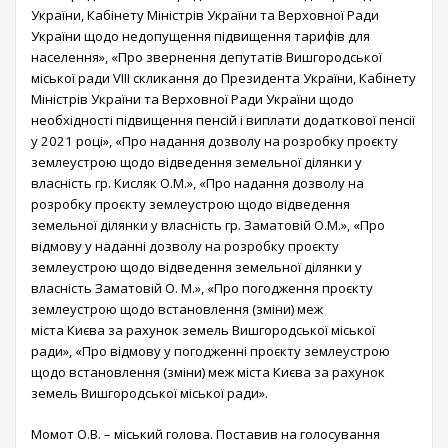
України, Кабінету Міністрів України та Верховної Ради
України щодо недопущення підвищення тарифів для
населення», «Про звернення депутатів Вишгородської
міської ради VIІI скликання до Президента України, Кабінету
Міністрів України та Верховної Ради України щодо
необхідності підвищення пенсій і виплати додаткової пенсії
у 2021 році», «Про надання дозволу на розробку проєкту
землеустрою щодо відведення земельної ділянки у
власність гр. Кисляк О.М.», «Про надання дозволу на
розробку проєкту землеустрою щодо відведення
земельної ділянки у власність гр. Заматовій О.М.», «Про
відмову у наданні дозволу на розробку проєкту
землеустрою щодо відведення земельної ділянки у
власність Заматовій О. М.», «Про погодження проєкту
землеустрою щодо встановлення (зміни) меж
міста Києва за рахунок земель Вишгородської міської
ради», «Про відмову у погодженні проєкту землеустрою
щодо встановлення (зміни) меж міста Києва за рахунок
земель Вишгородської міської ради».
Момот О.В. – міський голова. Поставив на голосування