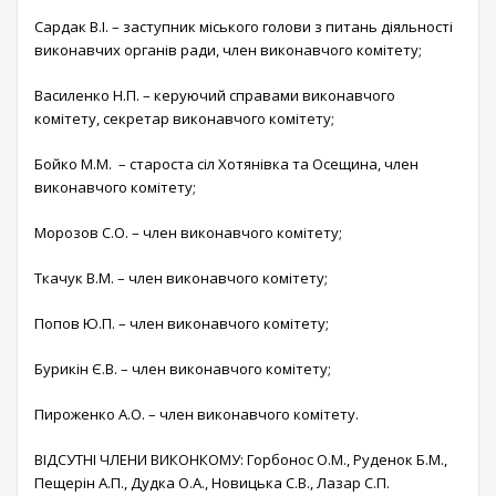
Сардак В.І. – заступник міського голови з питань діяльності
виконавчих органів ради, член виконавчого комітету;
Василенко Н.П. – керуючий справами виконавчого
комітету, секретар виконавчого комітету;
Бойко М.М. – староста сіл Хотянівка та Осещина, член
виконавчого комітету;
Морозов С.О. – член виконавчого комітету;
Ткачук В.М. – член виконавчого комітету;
Попов Ю.П. – член виконавчого комітету;
Бурикін Є.В. – член виконавчого комітету;
Пироженко А.О. – член виконавчого комітету.
ВІДСУТНІ ЧЛЕНИ ВИКОНКОМУ: Горбонос О.М., Руденок Б.М.,
Пещерін А.П., Дудка О.А., Новицька С.В., Лазар С.П.