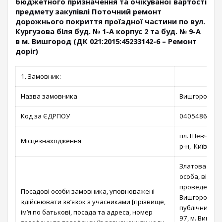
бюджетного призначення та очікуваної вартості
предмету закупівлі Поточний ремонт
дорожнього покриття проїздної частини по вул.
Кургузова біля буд. № 1-А корпус 2 та буд. № 9-А
в м. Вишгород (ДК 021:2015:45233142-6 – Ремонт
доріг)
1. Замовник:
Назва замовника
Вишгородська
Код за ЄДРПОУ
04054866
пл. Шевченка
Місцезнаходження
р-н, Київська
Златова Тет
особа, відпо
проведення п
Посадові особи замовника, уповноважені
Вишгородській
здійснювати зв’язок з учасниками [прізвище,
публічних за
ім’я по батькові, посада та адреса, номер
97, м. Вишгор