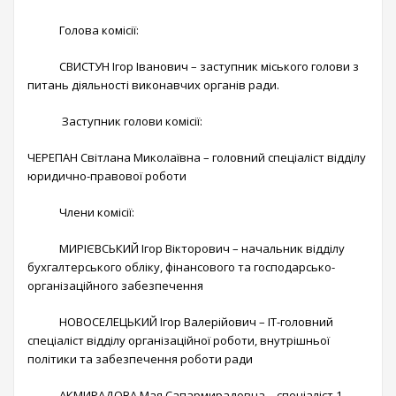
Голова комісії:
СВИСТУН Ігор Іванович – заступник міського голови з
питань діяльності виконавчих органів ради.
Заступник голови комісії:
ЧЕРЕПАН Світлана Миколаївна – головний спеціаліст відділу
юридично-правової роботи
Члени комісії:
МИРІЄВСЬКИЙ Ігор Вікторович – начальник відділу
бухгалтерського обліку, фінансового та господарсько-
організаційного забезпечення
НОВОСЕЛЕЦЬКИЙ Ігор Валерійович – IT-головний
спеціаліст відділу організаційної роботи, внутрішньої
політики та забезпечення роботи ради
АКМИРАДОВА Мая Сапармирадовна – спеціаліст 1