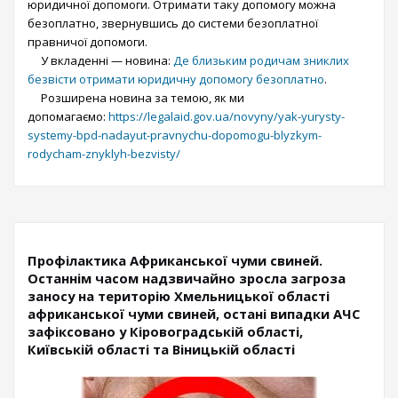
юридичної допомоги. Отримати таку допомогу можна
безоплатно, звернувшись до системи безоплатної
правничої допомоги.
У вкладенні — новина:
Де близьким родичам зниклих
безвісти отримати юридичну допомогу безоплатно
.
Розширена новина за темою, як ми
допомагаємо:
https://legalaid.gov.ua/novyny/yak-yurysty-
systemy-bpd-nadayut-pravnychu-dopomogu-blyzkym-
rodycham-znyklyh-bezvisty/
Профілактика Африканської чуми свиней.
Останнім часом надзвичайно зросла загроза
заносу на територію Хмельницької області
африканської чуми свиней, остані випадки АЧС
зафіксовано у Кіровоградській області,
Київській області та Віницькій області