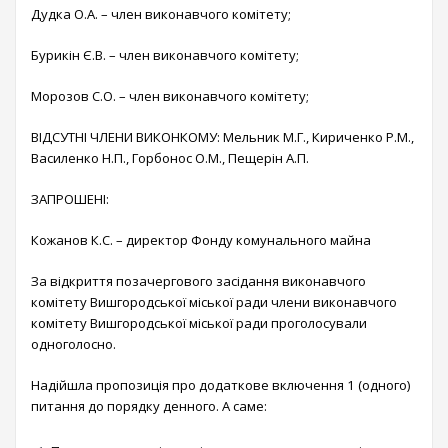
Дудка О.А. – член виконавчого комітету;
Бурикін Є.В. – член виконавчого комітету;
Морозов С.О. – член виконавчого комітету;
ВІДСУТНІ ЧЛЕНИ ВИКОНКОМУ: Мельник М.Г., Кириченко Р.М.,
Василенко Н.П., Горбонос О.М., Пещерін А.П.
ЗАПРОШЕНІ:
Кожанов К.С. – директор Фонду комунального майна
За відкриття позачергового засідання виконавчого
комітету Вишгородської міської ради члени виконавчого
комітету Вишгородської міської ради проголосували
одноголосно.
Надійшла пропозиція про додаткове включення 1 (одного)
питання до порядку денного. А саме: