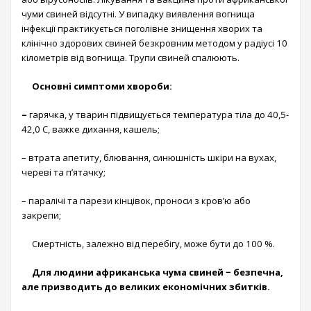
чуми свиней відсутні. У випадку виявлення вогнища
інфекції практикується поголівне знищення хворих та
клінічно здорових свиней безкровним методом у радіусі 10
кілометрів від вогнища. Трупи свиней спалюють.
Основні симптоми хвороби:
–
гарячка, у тварин підвищується температура тіла до 40,5-
42,0 C, важке дихання, кашель;
– втрата апетиту, блювання, синюшність шкіри на вухах,
череві та п’ятачку;
– паралічі та парези кінцівок, проноси з кров’ю або
закрепи;
Смертність, залежно від перебігу, може бути до 100 %.
Для людини африканська чума свиней − безпечна,
але призводить до великих економічних збитків.