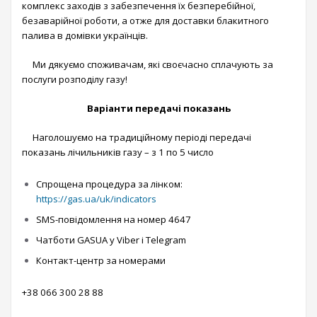
комплекс заходів з забезпечення їх безперебійної,
безаварійної роботи, а отже для доставки блакитного
палива в домівки українців.
Ми дякуємо споживачам, які своєчасно сплачують за
послуги розподілу газу!
Варіанти передачі показань
Наголошуємо на традиційному періоді передачі
показань лічильників газу – з 1 по 5 число
Спрощена процедура за лінком:
https://gas.ua/uk/indicators
SMS-повідомлення на номер 4647
Чатботи GASUA у Viber і Telegram
Контакт-центр за номерами
+38 066 300 28 88