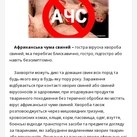
Африканська чума свиней –
гостра вірусна хвороба
свиней, яка перебігає блискавично, гостро, підгостро або
навіть безсимптомно.
Захворіти можуть дикі та домашні свині всіх порід та
будь-якого віку в будь-яку пору року. Зараження
відбувається при контакті хворих свиней або свиней
вірусоносіїв зі здоровими, при згодовувані продуктів
тваринного походження без термічної обробки які містять
вірус африканської чуми свиней. Хвороба також
розповсюджується через мишовидних гризунів,
кровосисних комах, кліщів, корм, пасовища, одяг, взуття,
боєнські відходи транспортні засоби та предмети догляду
за тваринами, які забруднені виділеннями хворих тварин
або вірусоносіїв. Лікування та вакцина проти африканської