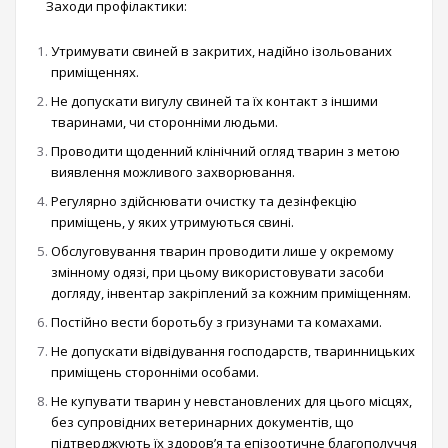
Заходи профілактики:
Утримувати свиней в закритих, надійно ізольованих
приміщеннях.
Не допускати вигулу свиней та їх контакт з іншими
тваринами, чи сторонніми людьми.
Проводити щоденний клінічний огляд тварин з метою
виявлення можливого захворювання.
Регулярно здійснювати очистку та дезінфекцію
приміщень, у яких утримуються свині.
Обслуговування тварин проводити лише у окремому
змінному одязі, при цьому використовувати засоби
догляду, інвентар закріплений за кожним приміщенням.
Постійно вести боротьбу з гризунами та комахами.
Не допускати відвідування господарств, тваринницьких
приміщень сторонніми особами.
Не купувати тварин у невстановлених для цього місцях,
без супровідних ветеринарних документів, що
підтверджують їх здоров’я та епізоотичне благополуччя