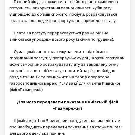
Газовий рік для споживача – це його річна замовлена
потужність, використання певної кількості кубів газу.
Відповідно до об’ємів спожитої послуги, розраховується
оплата за розподіл/транспортування природного газу.
Плата за послугу перераховується раз на рік і не
змінюється упродовж всього року (з січня по грудень).
Сума щомісячного платежу залежить від обсягів
споживання послуги у попередньому році. Кожен споживач
може самостійно розрахувати плату за замовлену річну
потужність: весь об’єм газу, спожитий за рік, необхідно
розділити на 12 та помножити на тариф оператора
газорозподільної мережі (1,78 за м³ для клієнтів Київської
філії «Газмережі»).
Для чого передавати показання Київській філії
«Газмережі»?
Щомісяця, з 1 по 5 число, ми нагадуємо нашим клієнтам
про необхідність передавати показання за спожитий газ і
для цього є декілька причин.