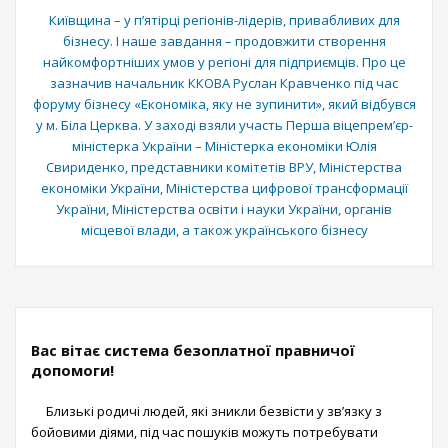
Київщина – у пʼятірці регіонів-лідерів, привабливих для
бізнесу. І наше завдання – продовжити створення
найкомфортніших умов у регіоні для підприємців. Про це
зазначив начальник ККОВА Руслан Кравченко під час
форуму бізнесу «Економіка, яку не зупинити», який відбувся
у м. Біла Церква. У заході взяли участь Перша віцепрем’єр-
міністерка України – Міністерка економіки Юлія
Свириденко, представники комітетів ВРУ, Міністерства
економіки України, Міністерства цифрової трансформації
України, Міністерства освіти і науки України, органів
місцевої влади, а також українського бізнесу
Вас вітає система безоплатної правничої
допомоги!
Близькі родичі людей, які зникли безвісти у зв’язку з
бойовими діями, під час пошуків можуть потребувати