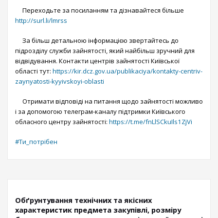
Переходьте за посиланням та дізнавайтеся більше
http://surl.li/lmrss
За більш детальною інформацією звертайтесь до
підрозділу служби зайнятості, який найбільш зручний для
відвідування. Контакти центрів зайнятості Київської
області тут:
https://kir.dcz.gov.ua/publikaciya/kontakty-centriv-
zaynyatosti-kyyivskoyi-oblasti
Отримати відповіді на питання щодо зайнятості можливо
і за допомогою
телеграм-каналу підтримки Київського
обласного центру зайнятості:
https://t.me/fnLlSCkuIls1ZjVi
#Ти_потрібен
Обґрунтування технічних та якісних
характеристик предмета закупівлі, розміру