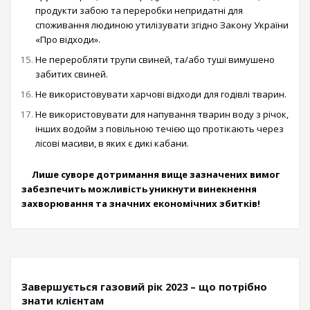
продукти забою та переробки непридатні для
споживання людиною утилізувати згідно Закону України
«Про відходи».
Не переробляти трупи свиней, та/або туші вимушено
забитих свиней.
Не використовувати харчові відходи для годівлі тварин.
Не використовувати для напування тварин воду з річок,
інших водойм з повільною течією що протікають через
лісові масиви, в яких є дикі кабани.
Лише суворе дотримання вище зазначених вимог
забезпечить можливість уникнути винекнення
захворювання та значних економічних збитків!
Завершується газовий рік 2023 – що потрібно
знати клієнтам