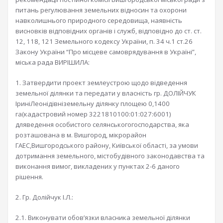
питань регулювання земельних відносин та охорони
навколишнього природного середовища, наявність
висновків відповідних органів і служб, відповідно до ст. ст.
12, 118, 121 Земельного кодексу України, п. 34 ч.1 ст.26
Закону України “Про місцеве самоврядування в Україні”,
міська рада ВИРІШИЛА:
1. Затвердити проект землеустрою щодо відведення
земельної ділянки та передати у власність гр. ДОЛІЙЧУК
ІриніЛеонідівніземельну ділянку площею 0,1400
га(кадастровий номер 3221810100:01:027:6001)
дляведення особистого селянськогогосподарства, яка
розташована в м. Вишгород, мікрорайон
ГАЕС,Вишгородського району, Київської області, за умови
дотримання земельного, містобудівного законодавства та
виконання вимог, викладених у пунктах 2-6 даного
рішення.
2. Гр. Долійчук І.Л.:
2.1. Виконувати обов’язки власника земельної ділянки