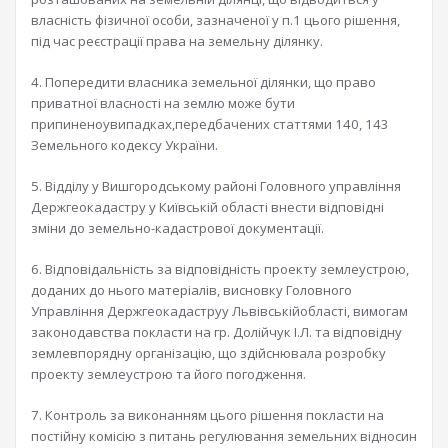
власність фізичної особи, зазначеної у п.1 цього рішення,
під час реєстрації права на земельну ділянку.
4. Попередити власника земельної ділянки, що право
приватної власності на землю може бути
припиненоувипадках,передбачених статтями 140, 143
Земельного кодексу України.
5. Відділу у Вишгородському районі Головного управління
Держгеокадастру у Київській області внести відповідні
зміни до земельно-кадастрової документації.
6. Відповідальність за відповідність проекту землеустрою,
доданих до нього матеріалів, висновку Головного
Управління Держгеокадаструу Львівськійобласті, вимогам
законодавства покласти на гр. Долійчук І.Л. та відповідну
землевпорядну організацію, що здійснювала розробку
проекту землеустрою та його погодження.
7. Контроль за виконанням цього рішення покласти на
постійну комісію з питань регулювання земельних відносин