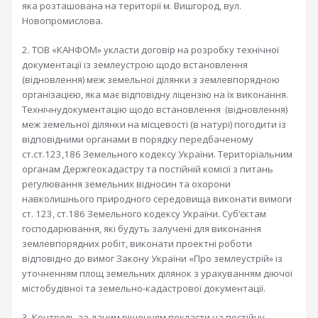
яка розташована на території м. Вишгород, вул.
Новопромислова.
2. ТОВ «КАНФОМ» укласти договір на розробку технічної
документації із землеустрою щодо встановлення
(відновлення) меж земельної ділянки з землевпорядною
організацією, яка має відповідну ліцензію на їх виконання.
Технічнудокументацію щодо встановлення (відновлення)
меж земельної ділянки на місцевості (в натурі) погодити із
відповідними органами в порядку передбаченому
ст.ст.123,186 Земельного кодексу України. Територіальним
органам Держгеокадастру та постійній комісії з питань
регулювання земельних відносин та охорони
навколишнього природного середовища виконати вимоги
ст. 123, ст.186 Земельного кодексу України. Суб’єктам
господарювання, які будуть залучені для виконання
землевпорядних робіт, виконати проектні роботи
відповідно до вимог Закону України «Про землеустрій» із
уточненням площ земельних ділянок з урахуванням діючої
містобудівної та земельно-кадастрової документації.
3. Контроль за даним рішенням покласти на постійну