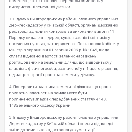
обмежень, які встановлені переліком обмежень у
використанні земельної ділянки.
3. Відділу у Вишгородському районі Головного управління
Держгеокадастру у Київській області, органам Державної
реєстрації здійснити контроль за виконання вимог п.11
Порядку видалення дерев, кущів, газонів і квітників у
населених пунктах, затвердженого Постановою Кабінету
Міністрів України від 01 серпня 2006 р. № 1045, щодо
сплати відновної вартості зелених насаджень,
розташованих на земельній ділянці, що відводиться у
власність фізичної особи, зазначеної у п.1 цього рішення,
під час реєстрації права на земельну ділянку.
4. Попередити власника земельної ділянки, що право
приватної власності на землю може бути
припиненоувипадках,передбачених статтями 140,
143Земельного кодексу України.
5. Відділу у Вишгородському районі Головного управління
Держгеокадастру у Київській області внести відповідні
зміни до земельно-кадастрової документації.