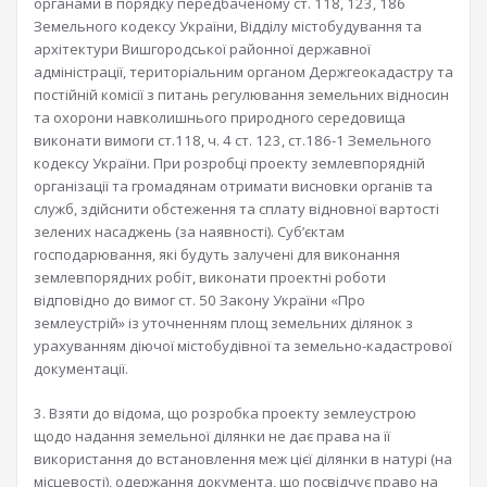
органами в порядку передбаченому ст. 118, 123, 186
Земельного кодексу України, Відділу містобудування та
архітектури Вишгородської районної державної
адміністрації, територіальним органом Держгеокадастру та
постійній комісії з питань регулювання земельних відносин
та охорони навколишнього природного середовища
виконати вимоги ст.118, ч. 4 ст. 123, ст.186-1 Земельного
кодексу України. При розробці проекту землевпорядній
організації та громадянам отримати висновки органів та
служб, здійснити обстеження та сплату відновної вартості
зелених насаджень (за наявності). Суб’єктам
господарювання, які будуть залучені для виконання
землевпорядних робіт, виконати проектні роботи
відповідно до вимог ст. 50 Закону України «Про
землеустрій» із уточненням площ земельних ділянок з
урахуванням діючої містобудівної та земельно-кадастрової
документації.
3. Взяти до відома, що розробка проекту землеустрою
щодо надання земельної ділянки не дає права на її
використання до встановлення меж цієї ділянки в натурі (на
місцевості), одержання документа, що посвідчує право на