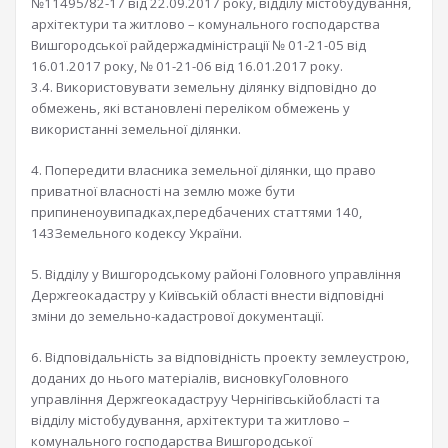
№11495/82-17 від 22.09.2017 року, відділу містобудування,
архітектури та житлово – комунального господарства
Вишгородської райдержадміністрації № 01-21-05 від
16.01.2017 року, № 01-21-06 від 16.01.2017 року.
3.4. Використовувати земельну ділянку відповідно до
обмежень, які встановлені переліком обмежень у
використанні земельної ділянки.
4. Попередити власника земельної ділянки, що право
приватної власності на землю може бути
припиненоувипадках,передбачених статтями 140,
143Земельного кодексу України.
5. Відділу у Вишгородському районі Головного управління
Держгеокадастру у Київській області внести відповідні
зміни до земельно-кадастрової документації.
6. Відповідальність за відповідність проекту землеустрою,
доданих до нього матеріалів, висновкуГоловного
управління Держгеокадаструу Чернігівськійобласті та
відділу містобудування, архітектури та житлово –
комунального господарства Вишгородської