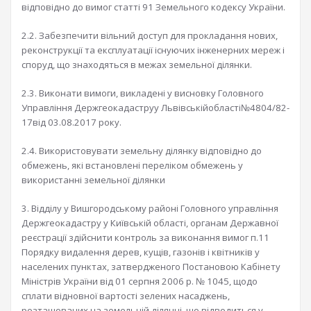
відповідно до вимог статті 91 Земельного кодексу України.
2.2. Забезпечити вільний доступ для прокладання нових,
реконструкції та експлуатації існуючих інженерних мереж і
споруд, що знаходяться в межах земельної ділянки.
2.3. Виконати вимоги, викладені у висновку Головного
Управління Держгеокадаструу Львівськійобласті№4804/82-
17від 03.08.2017 року.
2.4. Використовувати земельну ділянку відповідно до
обмежень, які встановлені переліком обмежень у
використанні земельної ділянки
3. Відділу у Вишгородському районі Головного управління
Держгеокадастру у Київській області, органам Державної
реєстрації здійснити контроль за виконання вимог п.11
Порядку видалення дерев, кущів, газонів і квітників у
населених пунктах, затвердженого Постановою Кабінету
Міністрів України від 01 серпня 2006 р. № 1045, щодо
сплати відновної вартості зелених насаджень,
розташованих на земельній ділянці, що відводиться у