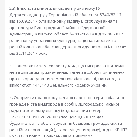
2.3. Виконати вимоги, викладені у висновку ГУ
Держгеокадастру у Тернопільській області № 5740/82-17
від 15.09.2017 р.та висновку відділу містобудування та
архітектури Вишгородської районної державної
адміністрації Київської області № 01-21-618 від 09.08.2017
р., висновку управління культури, національностей та
релігій Київської обласної державної адміністрації № 11/345
від 22.11.2017 року.
3. Попередити землекористувача, що використання землі
не за цільовим призначенням тягне за собою припинення
права користування земельноюділянкою відповідно до
вимог ст.ст. 141, 143 Земельного кодексу України.
4. Оформити право комунальної власності територіальної
громади міста Вишгорода в особі Вишгородської міської
ради на земельну ділянку (кадастровий номер
3221810100:01:266:6002) площею 0,0200 га для
будівництва та обслуговування будівель громадських та
релігійних організацій (для розміщення храму), згідно КВЦПЗ
код 03.04 повул. Шолуденкав м. Вишгород.