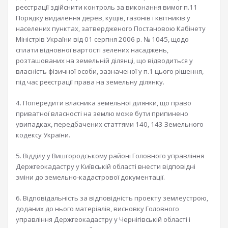
реєстрації здійснити контроль за виконання вимог п.11
Порядку видалення дерев, кущів, газонів і квітників у
населених пунктах, затвердженого Постановою Кабінету
Міністрів України від 01 серпня 2006 р. № 1045, щодо
сплати відновної вартості зелених насаджень,
розташованих на земельній ділянці, що відводиться у
власність фізичної особи, зазначеної у п.1 цього рішення,
під час реєстрації права на земельну ділянку.
4. Попередити власника земельної ділянки, що право
приватної власності на землю може бути припинено
увипадках, передбачених статтями 140, 143 Земельного
кодексу України.
5. Відділу у Вишгородському районі Головного управління
Держгеокадастру у Київській області внести відповідні
зміни до земельно-кадастрової документації.
6. Відповідальність за відповідність проекту землеустрою,
доданих до нього матеріалів, висновку Головного
управління Держгеокадастру у Чернігівській області і