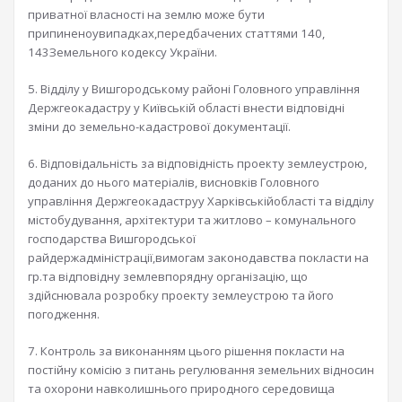
приватної власності на землю може бути
припиненоувипадках,передбачених статтями 140,
143Земельного кодексу України.
5. Відділу у Вишгородському районі Головного управління
Держгеокадастру у Київській області внести відповідні
зміни до земельно-кадастрової документації.
6. Відповідальність за відповідність проекту землеустрою,
доданих до нього матеріалів, висновків Головного
управління Держгеокадаструу Харківськійобласті та відділу
містобудування, архітектури та житлово – комунального
господарства Вишгородської
райдержадміністрації,вимогам законодавства покласти на
гр.та відповідну землевпорядну організацію, що
здійснювала розробку проекту землеустрою та його
погодження.
7. Контроль за виконанням цього рішення покласти на
постійну комісію з питань регулювання земельних відносин
та охорони навколишнього природного середовища