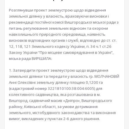
Розглянувши проект землеустрою щодо відведення
земельної ділянку у власність, враховуючи висновки і
рекомендації постійної комісії Вишгородської міської ради з
питань регулювання земельних відносин та охорони
навколишнього природного середовища, наявність
висновків відповідних органів і служб, відповідно до ст. ст.
12, 118, 121 Земельного кодексу України, п. 34 ч.1 ст.26
Закону України “Про місцеве самоврядування в Україні”,
міська рада ВИРІШИЛА:
1. Затвердити проект землеустрою щодо відведення
земельної ділянки та передати у власність гр. МОЛЧАНОВІЙ
Анні Олексіївні земельну ділянку площею 0,1200 га
(кадастровий номер 3221810100:38:004:6005) для
колективного садівництва, яка розташована в м.
Вишгород, садівничий масив «Дніпро», Вишгородського
району, Київської області, за умови дотримання
земельного, містобудівного законодавства та виконання
вимог, викладених у пунктах 2-6 даного рішення.