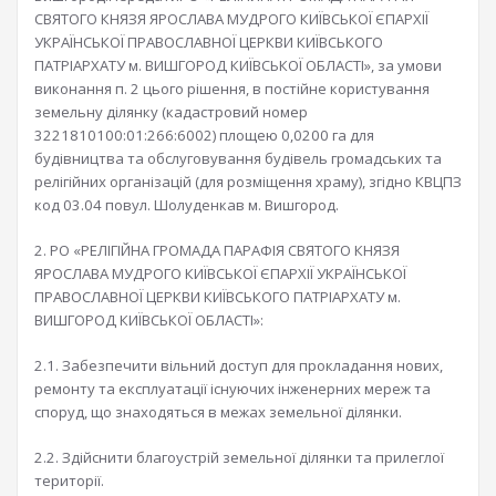
СВЯТОГО КНЯЗЯ ЯРОСЛАВА МУДРОГО КИЇВСЬКОЇ ЄПАРХІЇ
УКРАЇНСЬКОЇ ПРАВОСЛАВНОЇ ЦЕРКВИ КИЇВСЬКОГО
ПАТРІАРХАТУ м. ВИШГОРОД КИЇВСЬКОЇ ОБЛАСТІ», за умови
виконання п. 2 цього рішення, в постійне користування
земельну ділянку (кадастровий номер
3221810100:01:266:6002) площею 0,0200 га для
будівництва та обслуговування будівель громадських та
релігійних організацій (для розміщення храму), згідно КВЦПЗ
код 03.04 повул. Шолуденкав м. Вишгород.
2. РО «РЕЛІГІЙНА ГРОМАДА ПАРАФІЯ СВЯТОГО КНЯЗЯ
ЯРОСЛАВА МУДРОГО КИЇВСЬКОЇ ЄПАРХІЇ УКРАЇНСЬКОЇ
ПРАВОСЛАВНОЇ ЦЕРКВИ КИЇВСЬКОГО ПАТРІАРХАТУ м.
ВИШГОРОД КИЇВСЬКОЇ ОБЛАСТІ»:
2.1. Забезпечити вільний доступ для прокладання нових,
ремонту та експлуатації існуючих інженерних мереж та
споруд, що знаходяться в межах земельної ділянки.
2.2. Здійснити благоустрій земельної ділянки та прилеглої
території.