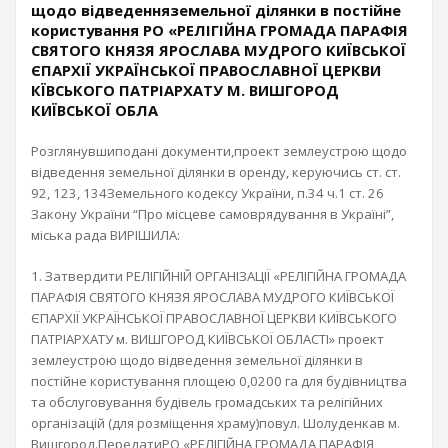
щодо відведенняземельної ділянки в постійне
користування РО «РЕЛІГІЙНА ГРОМАДА ПАРАФІЯ
СВЯТОГО КНЯЗЯ ЯРОСЛАВА МУДРОГО КИЇВСЬКОЇ
ЄПАРХІЇ УКРАЇНСЬКОЇ ПРАВОСЛАВНОЇ ЦЕРКВИ
КЇВСЬКОГО ПАТРІАРХАТУ М. ВИШГОРОД
КИЇВСЬКОЇ ОБЛА
Розглянувшиподані документи,проект землеустрою щодо
відведення земельної ділянки в оренду, керуючись ст. ст.
92, 123, 134Земельного кодексу України, п.34 ч.1 ст. 26
Закону України “Про місцеве самоврядування в Україні”,
міська рада ВИРІШИЛА:
1. Затвердити РЕЛІГІЙНІЙ ОРГАНІЗАЦІЇ «РЕЛІГІЙНА ГРОМАДА
ПАРАФІЯ СВЯТОГО КНЯЗЯ ЯРОСЛАВА МУДРОГО КИЇВСЬКОЇ
ЄПАРХІЇ УКРАЇНСЬКОЇ ПРАВОСЛАВНОЇ ЦЕРКВИ КИЇВСЬКОГО
ПАТРІАРХАТУ м. ВИШГОРОД КИЇВСЬКОЇ ОБЛАСТІ» проект
землеустрою щодо відведення земельної ділянки в
постійне користування площею 0,0200 га для будівництва
та обслуговування будівель громадських та релігійних
організацій (для розміщення храму)повул. Шолуденкав м.
Вишгород.ПередатиРО «РЕЛІГІЙНА ГРОМАДА ПАРАФІЯ