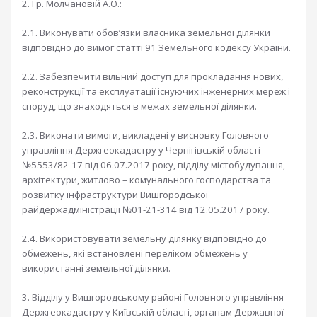
2. Гр. Молчановій А.О.:
2.1. Виконувати обов’язки власника земельної ділянки
відповідно до вимог статті 91 Земельного кодексу України.
2.2. Забезпечити вільний доступ для прокладання нових,
реконструкції та експлуатації існуючих інженерних мереж і
споруд, що знаходяться в межах земельної ділянки.
2.3. Виконати вимоги, викладені у висновку Головного
управління Держгеокадастру у Чернігівській області
№5553/82-17 від 06.07.2017 року, відділу містобудування,
архітектури, житлово – комунального господарства та
розвитку інфраструктури Вишгородської
райдержадміністрації №01-21-314 від 12.05.2017 року.
2.4. Використовувати земельну ділянку відповідно до
обмежень, які встановлені переліком обмежень у
використанні земельної ділянки.
3. Відділу у Вишгородському районі Головного управління
Держгеокадастру у Київській області, органам Державної