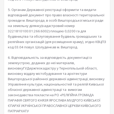
5. Органам Державної реєстрації оформити та видати
відповідний документ про право власності територіальної
громади м. Вишгорода, в особі Вишгородської міської ради
на земельну ділянку(кадастровий номер
3221810100:01:266:6002) площею 0,0200 га для
будівництва та обслуговування будівель громадських та
релігійних організацій (для розміщення храму), згідно КВЦПЗ
код 03.04 повул. Шолуденкав м. Вишгород.
6. Відповідальність за відповідність документації із
землеустрою, доданих до неї матеріалів,
висновкуГУДержгеокадастру у Тернопільській області,
висновку відділу містобудування та архітектури
Вишгородської районної державної адміністрації, висновку
Управління культури, національностей та релігій Київської
обласної державної адміністрації та вимогам
законодавства покласти на РО «РЕЛІГІЙНА ГРОМАДА
ПАРАФІЯ СВЯТОГО КНЯЗЯ ЯРОСЛАВА МУДРОГО КИЇВСЬКОЇ
ЄПАРХІЇ УКРАЇНСЬКОЇ ПРАВОСЛАВНОЇ ЦЕРКВИ КИЇВСЬКОГО
ПАТРІАРХАТУ