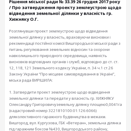
Рішення міської ради № 33.39 26 грудня 2017 року
/ Про затвердження проекту землеустрою щодо
відведення земельної ділянки у власність гр.
Хижняку О.Г.
Розглянувши проект землеустрою щодо відведення
земельної ділянку у власність, враховуючи висновки і
рекомендації постійної комісії Вишгородської міської ради з
питань регулювання земельних відносин та охорони
навколишнього природного середовища, наявність
висновків відповідних органів і служб, відповідно до ст. ст.
12, 118, 121 Земельного кодексу України, п. 34 ч.1 ст.26
Закону України “Про місцеве самоврядування в Україні”,
міська рада ВИРІШИЛА:
1. Затвердити проект землеустрою щодо відведення
земельної ділянки та передати у власність гр. ХИЖНЯКУ
Олександру Григоровичуземельну ділянку площею0,0041га
(кадастровий номер 3221810100:01:126:6066)
дляколективного гаражного будівництва в межахм.
Вишгород, вул. Кургузова, ГБК «Ветеран», земельна ділянка
під гаражним боксом №430, Вишгородського району,