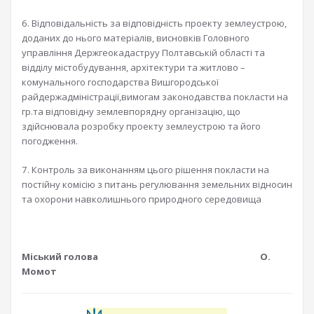
6. Відповідальність за відповідність проекту землеустрою,
доданих до нього матеріалів, висновків Головного
управління Держгеокадаструу Полтавській області та
відділу містобудування, архітектури та житлово –
комунального господарства Вишгородської
райдержадміністрації,вимогам законодавства покласти на
гр.та відповідну землевпорядну організацію, що
здійснювала розробку проекту землеустрою та його
погодження.
7. Контроль за виконанням цього рішення покласти на
постійну комісію з питань регулювання земельних відносин
та охорони навколишнього природного середовища
Міський голова О.
Момот