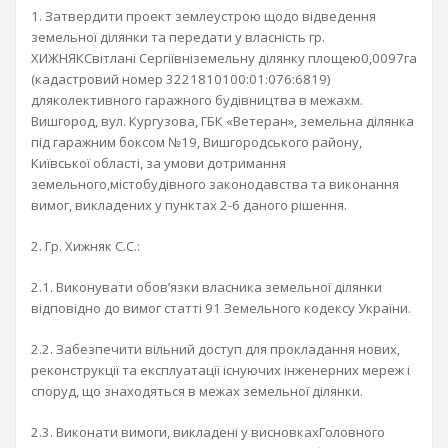
1. Затвердити проект землеустрою щодо відведення
земельної ділянки та передати у власність гр.
ХИЖНЯКСвітлані Сергіївніземельну ділянку площею0,0097га
(кадастровий номер 3221810100:01:076:6819)
дляколективного гаражного будівництва в межахм.
Вишгород, вул. Кургузова, ГБК «Ветеран», земельна ділянка
під гаражним боксом №19, Вишгородського району,
Київської області, за умови дотримання
земельного,містобудівного законодавства та виконання
вимог, викладених у пунктах 2-6 даного рішення.
2. Гр. Хижняк C.C.:
2.1. Виконувати обов’язки власника земельної ділянки
відповідно до вимог статті 91 Земельного кодексу України.
2.2. Забезпечити вільний доступ для прокладання нових,
реконструкції та експлуатації існуючих інженерних мереж і
споруд, що знаходяться в межах земельної ділянки.
2.3. Виконати вимоги, викладені у висновкахГоловного