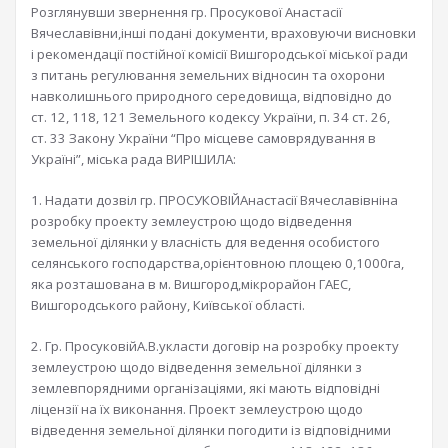
Розглянувши звернення гр. Просукової Анастасії
Вячеславівни,інші подані документи, враховуючи висновки
і рекомендації постійної комісії Вишгородської міської ради
з питань регулювання земельних відносин та охорони
навколишнього природного середовища, відповідно до
ст. 12, 118, 121 Земельного кодексу України, п. 34 ст. 26,
ст. 33 Закону України “Про місцеве самоврядування в
Україні”, міська рада ВИРІШИЛА:
1. Надати дозвіл гр. ПРОСУКОВІЙАнастасії Вячеславівніна
розробку проекту землеустрою щодо відведення
земельної ділянки у власність для ведення особистого
селянського господарства,орієнтовною площею 0,1000га,
яка розташована в м. Вишгород,мікрорайон ГАЕС,
Вишгородського району, Київської області.
2. Гр. ПросуковійА.В.укласти договір на розробку проекту
землеустрою щодо відведення земельної ділянки з
землевпорядними організаціями, які мають відповідні
ліцензії на їх виконання. Проект землеустрою щодо
відведення земельної ділянки погодити із відповідними