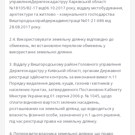
управлінняДержгеокадаструу Харківській області
№18105/82-17 від06.10.2017 року, відділу містобудування,
архітектури та житлово – комунального господарства
Вишгородськоїрайдержадміністрації №01-21-686 від
28.08.2017 року.
2.4. Використовувати земельну ділянку відповідно до
обмежень, які встановлені переліком обмежень у
використанні земельної ділянки.
3. Відділу у Вишгородському районі Головного управління
Держгеокадастру у Київській області, органам Державної
реєстрації здійснити контроль за виконання вимог п.11
Порядку видалення дерев, кущів, газонів і квітників у
населених пунктах, затвердженого Постановою Кабінету
Міністрів України від 01 серпня 2006 р. № 1045, щодо
сплати відновної вартості зелених насаджень,
розташованих на земельній ділянці, що відводиться у
власність фізичної особи, зазначеної у п.1 цього рішення,
під час реєстрації права на земельну ділянку.
4. Попередити власника земельної ділянки, що право