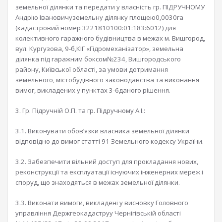
земельної ділянки та передати у власність гр. ПІДРУЧНОМУ
Андрію Івановичуземельну ділянку площею0,0030га
(кадастровий номер 3221810100:01:183:6012) для
колективного гаражного будівництва в межах м. Вишгород,
вул. Кургузова, 9-б,КІГ «Гідромеханізатор», земельна
ділянка під гаражним боксом№234, Вишгородського
району, Київської області, за умови дотримання
земельного, містобудівного законодавства та виконання
вимог, викладених у пунктах 3-6даного рішення.
3. Гр. Підручній О.П. та гр. Підручному А.І.:
3.1. Виконувати обов’язки власника земельної ділянки
відповідно до вимог статті 91 Земельного кодексу України.
3.2. Забезпечити вільний доступ для прокладання нових,
реконструкції та експлуатації існуючих інженерних мереж і
споруд, що знаходяться в межах земельної ділянки.
3.3. Виконати вимоги, викладені у висновку Головного
управління Держгеокадаструу Чернігівській області