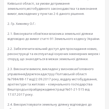
Київської області, за умови дотримання
земельного,містобудівного законодавства та виконання
вимог, викладених у пунктах 2-6 даного рішення.
2. Гр. Хижняку О.Г.:
2.1. Виконувати обов’язки власника земельної ділянки
відповідно до вимог статті 91 Земельного кодексу України.
2.2. Забезпечити вільний доступ для прокладання нових,
реконструкції та експлуатації існуючих інженерних мереж і
споруд, що знаходяться в межах земельної ділянки.
2.3. Виконати вимоги, викладені у висновкахГоловного
управлінняДержгеокадаструу Полтавській області
№7984/88-17 від22.09.2017 року, відділу містобудування,
архітектури та житлово – комунального господарства
Вишгородськоїрайдержадміністрації №01-21-515 від
17.07.2017 року.
2.4. Використовувати земельну ділянку відповідно до