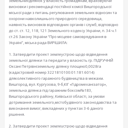
земельнихділянок у власність громадянам, враховуючи
висновки і рекомендації постійної комісії Вишгородської
міської ради з питань регулювання земельних відносин та
охорони навколишнього природного середовища,
наявність висновків відповідних органів і служб, відповідно
до ст. ст. 12, 118, 121 Земельного кодексу України, п. 34 ч.1
ст.26 Закону України “Про місцеве самоврядування в
Україні”, міська рада ВИРІШИЛА:
1. Затвердити проект землеустрою щодо відведення
земельної ділянки та передати у власність гр. ПІДРУЧНІЙ
Оксані Петрівніземельну ділянку площею0,0028га
(кадастровий номер 3221810100:01:181:6014)
дляколективного гаражного будівництва в межахм.
Вишгород, вул. Кургузова, 9-б,КІГ «Гідромеханізатор»,
земельна ділянка під гаражним боксом№183,
Вишгородського району, Київської області, за умови
дотримання земельного,містобудівного законодавства та
виконання вимог, викладених у пунктах 3-6 даного
рішення.
2. Затвердити проект землеустрою щодо відведення